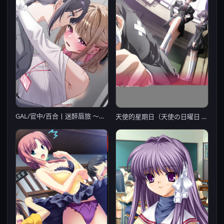
GAL/官中/百合丨迷醉唇旅 ～总编为我退高烧～【20240418】
天使的星期日（天使の日曜日 “ef – a fairy tale of the two.”）