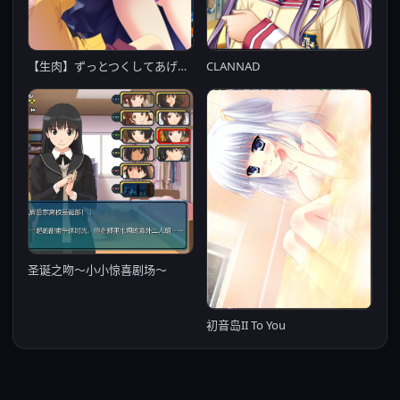
【生肉】ずっとつくしてあげるの！
CLANNAD
圣诞之吻～小小惊喜剧场～
初音岛II To You