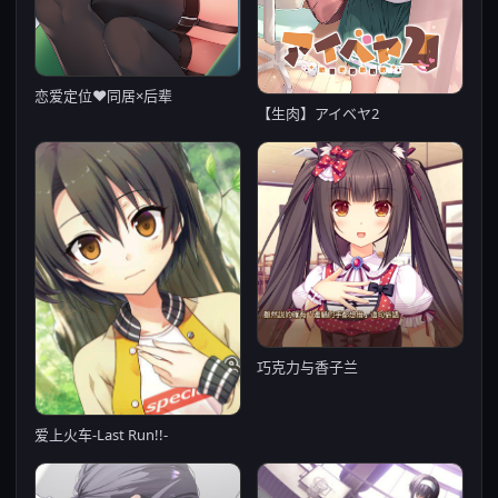
恋爱定位❤同居×后辈
【生肉】アイベヤ2
巧克力与香子兰
爱上火车-Last Run!!-