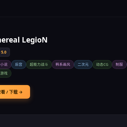
hereal LegioN
5.0
觉小说
后宫
超能力战斗
韩系画风
二次元
动态CG
制服
立游戏
看 / 下载 →