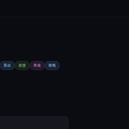
黑丝
恶堕
养成
策略