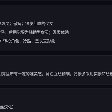
军团的首位虚灵；傲娇；银发红瞳的少女
的青梅竹马，后期觉醒为辅助型虚灵；温柔体贴
秘的敌方转投角色；冷酷；黑长直形象
明亮且带有一定的唯美感，角色立绘精细，背景多采用实景转绘或
粉丝汉化）