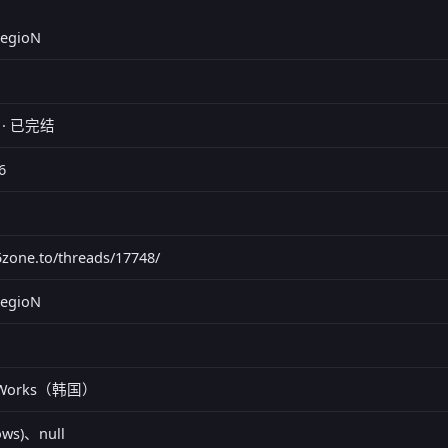
LegioN
 · 已完结
6
95zone.to/threads/17748/
LegioN
tWorks（韩国）
ows)、null