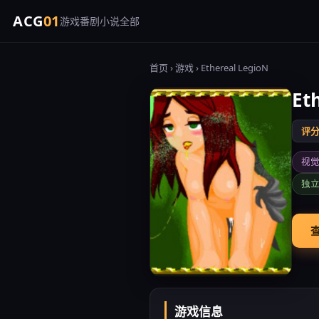
ACG
01
游戏
番剧
小说
全部
首页
›
游戏
› Ethereal LegioN
Et
评分 
视
独
查
游戏信息