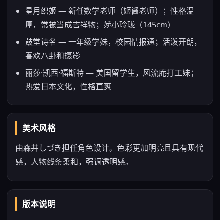
星月织姬 — 新任数学老师（姬酱老师）；性格温
厚，常被当成吉祥物；娇小玲珑（145cm）
鼓堂诗名 — 一年级学妹，校园情报通；活泼开朗，
喜欢八卦和摄影
丽莎·凯西·福斯特 — 美国留学生，风流庵打工妹；
热爱日本文化，性格直爽
美术风格
由森井しづき担任角色设计。色彩更加明亮且具有现代
感，人物线条柔和，强调透明感。
版本说明