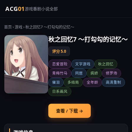
ACG
01
游戏
番剧
小说
全部
首页
›
游戏
› 秋之回忆7 ～打勾勾的记忆～
秋之回忆7 ～打勾勾的记忆～
评分 5.0
恋爱冒险
文字游戏
秋之回忆
青梅竹马
同居
病娇
修罗场
催泪
多结局
全年龄
高清重制
日系画风
查看 / 下载 →