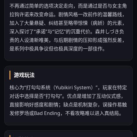
不再通过简单的选项决定走向，而是通过是否与女主角
拉钩许诺来改变命运。剧情风格一改前作的温馨路线，
加入了大量悬疑、纠结甚至略带惊悚（病娇）的元素，
深入探讨了“承诺”与“记忆”的沉重代价。森井しづき负
责的人设清新唯美，与后期剧情的压抑形成强烈反差，
是系列中极具争议但也极具深度的一部佳作。
游戏玩法
核心为“打勾勾系统（Yubikiri System）”，玩家在特定
对话中选择是否“打勾勾”。优点是增加了互动仪式感，
直接影响好感度和剧情；缺点是机制复杂，误操作易触
发修罗场或Bad Ending，不看攻略难以进入真结局。