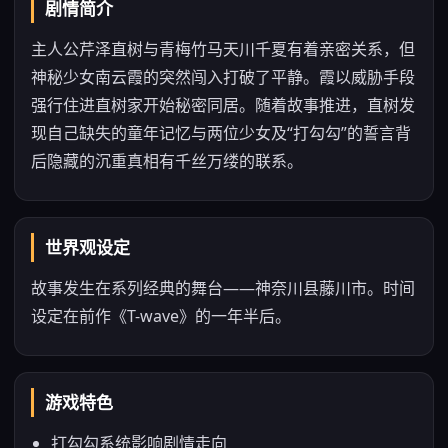
剧情简介
主人公芹泽直树与青梅竹马天川千夏有着亲密关系，但
神秘少女南云霞的突然闯入打破了平静。霞以威胁手段
强行住进直树家开始秘密同居。随着故事推进，直树发
现自己缺失的童年记忆与两位少女及“打勾勾”的誓言背
后隐藏的沉重真相有千丝万缕的联系。
世界观设定
故事发生在系列经典的舞台——神奈川县藤川市。时间
设定在前作《T-wave》的一年半后。
游戏特色
打勾勾系统影响剧情走向