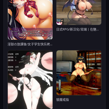
日式RPG/新汉化/双端丨在魅魔的据点中遭遇能量吸收（被魅魔袭击的勇者）サキュバスのアジトでエナジードレイン(サキュバスに襲われる勇者)【20250918】
淫獄の放課後/女子学生快乐拷问凌虐 附音声广播剧【20230210】
银魔戒指