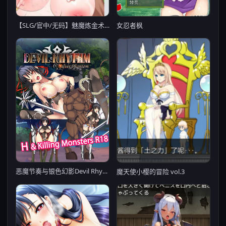
【SLG/官中/无码】魅魔炼金术师～千变万化的高潮地狱~官方中文版
女忍者枫
恶魔节奏与银色幻影Devil Rhythm -Silver Phantom【20221118】
魔天使小樱的冒险 vol.3