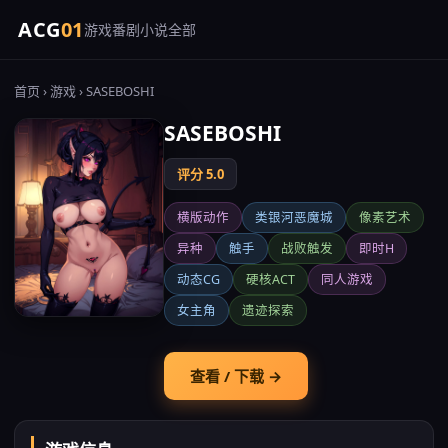
ACG
01
游戏
番剧
小说
全部
首页
›
游戏
› SASEBOSHI
SASEBOSHI
评分 5.0
横版动作
类银河恶魔城
像素艺术
异种
触手
战败触发
即时H
动态CG
硬核ACT
同人游戏
女主角
遗迹探索
查看 / 下载 →