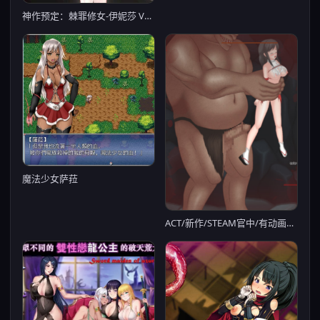
神作预定：棘罪修女-伊妮莎 Ver0.06【PC10月】
魔法少女萨菈
ACT/新作/STEAM官中/有动画丨穢神楽/秽神乐~Aikagura V1.06C 全CG+原声DLC【20230818】