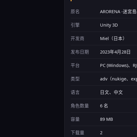
原名
ARORENA -迷
引擎
Unity 3D
开发商
Miel（日本）
发布日期
2023年4月28日
平台
PC (Windows)、RJ
类型
adv（nukige、exp
语言
日文、中文
角色数量
6 名
容量
89 MB
下载量
2