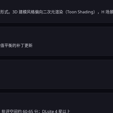
的形式。3D 建模风格偏向二次元渲染（Toon Shading），H 场
整数值平衡的补丁更新
评空间约 60-65 分；DLsite 4 星以上