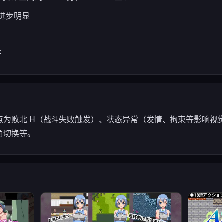
术进步明显
肝
点为败北 H（战斗失败触发）、状态异常（发情、拘束等影响视
角切换等。