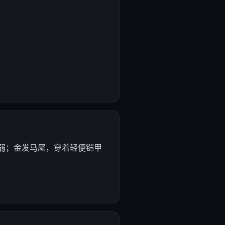
的软弱；金发马尾，穿着轻便铠甲