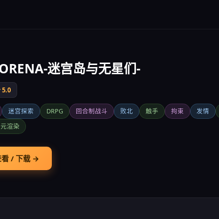
RORENA-迷宫岛与无星们-
5.0
迷宫探索
DRPG
回合制战斗
败北
触手
拘束
发情
次元渲染
看 / 下载 →