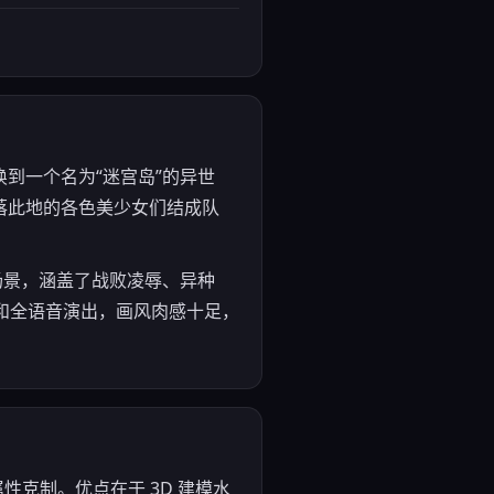
唤到一个名为“迷宫岛”的异世
落此地的各色美少女们结成队
场景，涵盖了战败凌辱、异种
G和全语音演出，画风肉感十足，
性克制。优点在于 3D 建模水