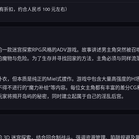
（常有折扣，约合人民币 100 元左右）
出的一款迷宫探索RPG风格的ADV游戏。故事讲述男主角突然被召
的魔物与危险。为了生存并寻找回家的方法，主角必须与同样流
衣，但本质是纯正的Miel式拔作。游戏中包含大量高强度的H
得不进行的“魔力补给”等内容。每位女主角都有丰富的差分C
玩家将揭开岛屿的秘密，同时建立起属于自己的淫乱后宫。
 3D 迷宫探索，结合回合制战斗。强调资源管理、陷阱规避及属