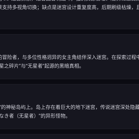
景支持多视角切换；缺点是迷宫设计重复度高，后期刷级枯燥，且 U
的冒险者，与多位性格迥异的女主角结伴深入迷宫。在探索过程
星之碎片”与“无星者”起源的黑暗真相。
岛”的神秘岛屿上。岛上存在着巨大的地下迷宫，传说迷宫深处隐
なき者（无星者）”的异形怪物。