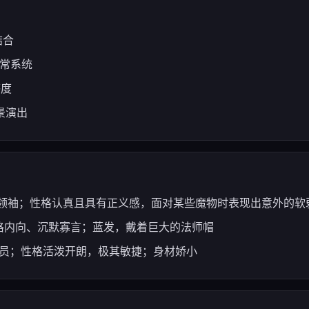
结合
异常系统
感度
场景演出
剑士、队伍领袖；性格认真且具有正义感，面对某些魔物时表现出意外
师；性格内向、沉默寡言；蓝发，戴着巨大的法师帽
贼/侦察员；性格活泼开朗，极其敏捷；身材娇小