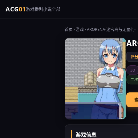
ACG
01
游戏
番剧
小说
全部
首页
›
游戏
› ARORENA-迷宫岛与无星们-
A
评分 
3D
二
查
游戏信息