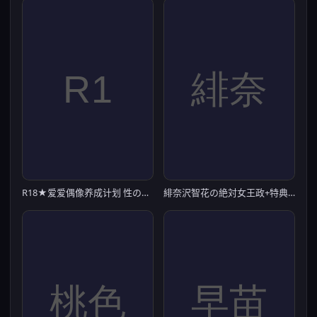
R18★爱爱偶像养成计划 性のぷろでゅーす★ミ【20221230】
緋奈沢智花の絶対女王政+特典 生肉【20230210】