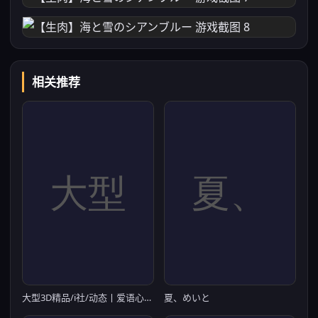
相关推荐
大型3D精品/i社/动态丨爱语心通 Aicomi アイコミ V1.0.8 精翻汉化去码版+VR版+全特典DLC+Mod+自由H解锁【20260203】
夏、めいと