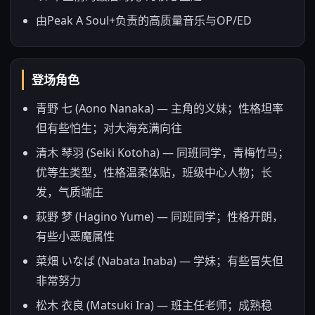
由Peak A Soul+负责的高质量音乐与OP/ED
登场角色
青野 七 (Aono Nanaka) — 主角的义妹；性格坦率
但有些怕生；对大海充满向往
清木 琴羽 (Seiki Kotoha) — 同班同学，青梅竹马；
优等生类型，性格温柔体贴，班级中心人物；长
发，气质端庄
萩野 梦 (Hagino Yume) — 同班同学；性格开朗，
有些小恶魔属性
菜畑 いなば (Nabata Inaba) — 学妹；有些冒失但
非常努力
松木 衣良 (Matsuki Ira) — 班主任老师；成熟稳