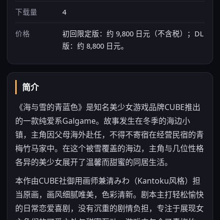
下载量
4
价格
初回限定版：约 9,800 日元（不含税）；DL
版：约 8,800 日元。
简介
《海与雪的青蓝色》是知名美少女游戏品牌CUBE推出
的一款纯爱系Galgame。故事发生在冬季的海边小
镇，主角因父母海外赴任，不得不寄宿在经营民宿的青
梅竹马家中。在这个被雪覆盖的海边，主角与几位性格
各异的美少女展开了温馨而甜蜜的同居生活。
本作由CUBE社御用画师兼清みわ（Kantoku风格）担
当原画，画风细腻唯美，色彩清新。剧本主打轻松愉快
的日常恋爱喜剧，没有沉重的剧情负担，专注于展现女