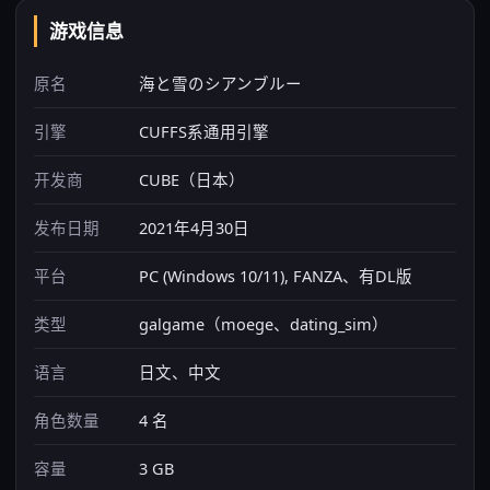
游戏信息
原名
海と雪のシアンブルー
引擎
CUFFS系通用引擎
开发商
CUBE（日本）
发布日期
2021年4月30日
平台
PC (Windows 10/11), FANZA、有DL版
类型
galgame（moege、dating_sim）
语言
日文、中文
角色数量
4 名
容量
3 GB