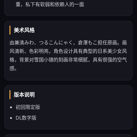
重，私下有软弱和依赖人的一面
美术风格
由兼清みわ、つるこんにゃく、倉澤もこ担任原画。画
风清新、色彩明亮，角色设计具有典型的日系美少女风
格，背景对雪国小镇的刻画非常细腻，具有很强的空气
感。
版本说明
初回限定版
DL数字版