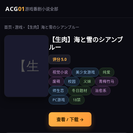
ACG
01
游戏
番剧
小说
全部
首页
›
游戏
› 【生肉】海と雪のシアンブルー
【生肉】海と雪のシアンブ
ルー
评分 5.0
视觉小说
美少女游戏
纯爱
废萌
校园
义妹
青梅竹马
师生恋
冬日题材
治愈系
PC游戏
18禁
查看 / 下载 →