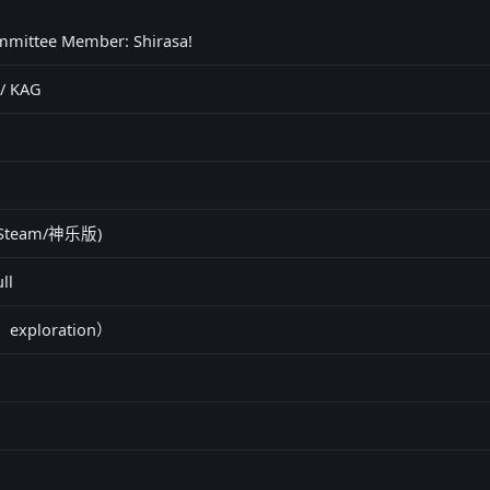
mmittee Member: Shirasa!
 / KAG
Steam/神乐版)
ll
、exploration）