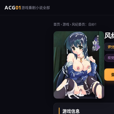
ACG
01
游戏
番剧
小说
全部
首页
›
游戏
› 风纪委员：白纱！
风
评分 
视
查
游戏信息