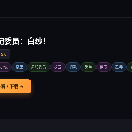
纪委员：白纱！
5.0
觉小说
恶堕
风纪委员
校园
调教
反差
催眠
羞辱
看 / 下载 →