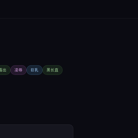
露出
凌辱
巨乳
黑长直