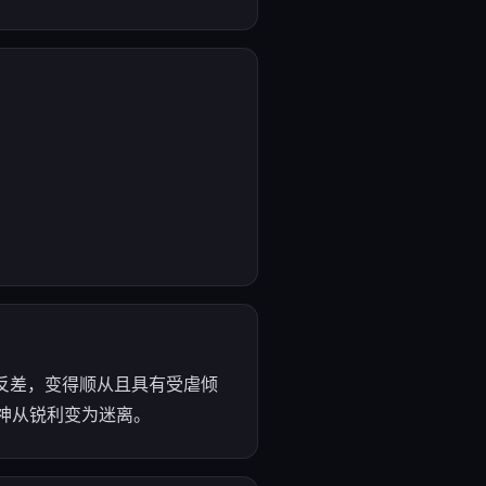
极强反差，变得顺从且具有受虐倾
神从锐利变为迷离。