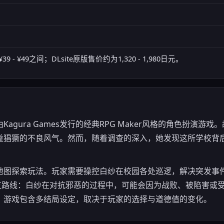
9 - ¥49之间；DLsite原版售价约为1,320 - 1,980日元。
agura Games发行的经典RPG Maker风格的角色扮演游
益猖獗的不良风气。然而，随着调查的深入，她发现这所学校背
地图探索玩法。玩家需要操控白纱在校园各处巡逻，解决突发事
分支路线：白纱在对抗邪恶的过程中，可能会因为战败、被陷害或
。游戏包含多结局设定，取决于玩家的选择与道德值的变化。