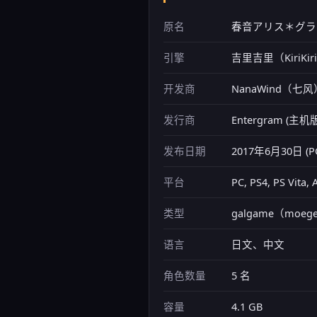
原名
春音アリス＊グラム (H
引擎
吉里吉里（KiriKir
开发商
NanaWind（七
发行商
Entergram (主
发布日期
2017年6月30日 (P
平台
PC, PS4, PS Vita, 
类型
galgame（moege
语言
日文、中文
角色数量
5 名
容量
4.1 GB