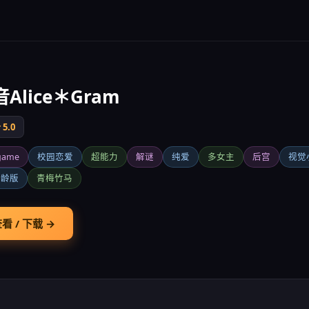
Alice＊Gram
5.0
game
校园恋爱
超能力
解谜
纯爱
多女主
后宫
视觉
年龄版
青梅竹马
看 / 下载 →