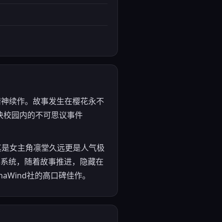
L!》的精神续作。故事发生在樱花永不
决校园内的不可思议事件
其是女主角凛堂久远更是人气极
神秘系统，随着故事推进，隐藏在
aWind社的高口碑佳作。