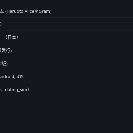
aruoto Alice＊Gram)
i）
风）（日本）
机版发行)
C版)
Android, iOS
、dating_sim）