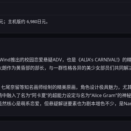
日元；主机版约 6,980日元。
naWind推出的校园恋爱悬疑ADV，也是《ALIA's CARNIVA
太朗作为黄昏部的部长，与一群性格各异的美少女部员们共同解
a、七尾奈留等知名画师绘制的精美原画，角色设计极具魅力，尤
融入了名为“阿卡夏”的超能力设定与名为“Alice Gram”的
然核心是萌系恋爱，但悬疑解谜要素也为剧本增色不少，是Nan