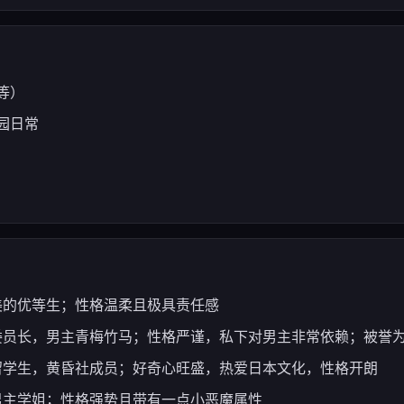
等）
园日常
完美的优等生；性格温柔且极具责任感
委员长，男主青梅竹马；性格严谨，私下对男主非常依赖；被誉为
，留学生，黄昏社成员；好奇心旺盛，热爱日本文化，性格开朗
，男主学姐；性格强势且带有一点小恶魔属性