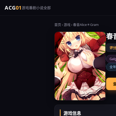
ACG
01
游戏
番剧
小说
全部
首页
›
游戏
› 春音Alice＊Gram
春音
评分 
Gal
全
查
游戏信息