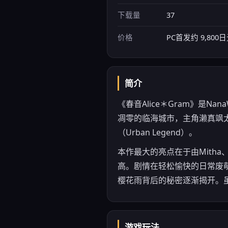
下载量
37
价格
PC首发约 9,800
简介
《春音Alice＊Gram》是Na
凋零的临海城市，主角濑真飒
（Urban Legend）。
本作最大的亮点在于由Mith
高。剧情在轻松愉快的日常废萌中
樱花雨背后的秘密逐渐揭开。虽
游戏玩法