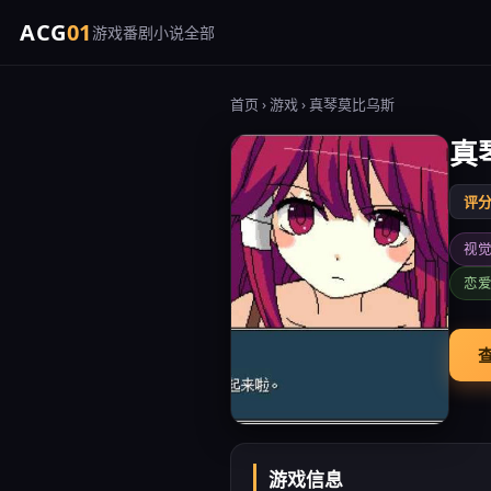
ACG
01
游戏
番剧
小说
全部
首页
›
游戏
› 真琴莫比乌斯
真
评分 
视
恋
查
游戏信息