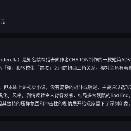
 日元
Cinderella）是知名精神猎奇向作者CHARON制作的一款短篇
马「樱」和转校生「雷拉」之间的扭曲三角关系。樱对主角有着
r制作，但本质上是视觉小说，没有复杂的战斗或解谜，主要通过选
「黑化」风格，剧情反转令人背脊发凉，结局多为残酷的Bad En
但其独特的压抑氛围和冲击性的剧情展开给玩家留下了深刻印象