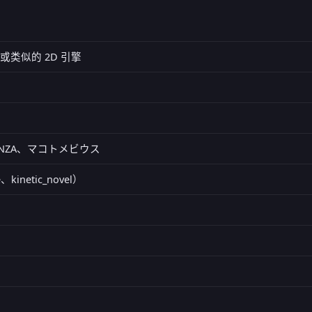
里) 或类似的 2D 引擎
, FANZA、マコトメビウス
、kinetic_novel）