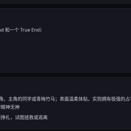
 和一个 True End）
 核心女主角，主角的同学或青梅竹马；表面温柔体贴，实则拥有极强的
化时眼神无神
断挣扎，试图拯救或逃离