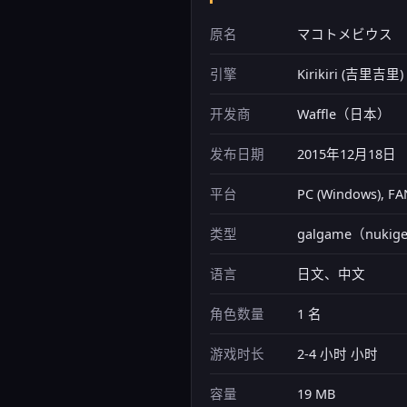
原名
マコトメビウス
引擎
Kirikiri (吉里吉
开发商
Waffle（日本）
发布日期
2015年12月18日
平台
PC (Windows)
类型
galgame（nukige
语言
日文、中文
角色数量
1 名
游戏时长
2-4 小时 小时
容量
19 MB