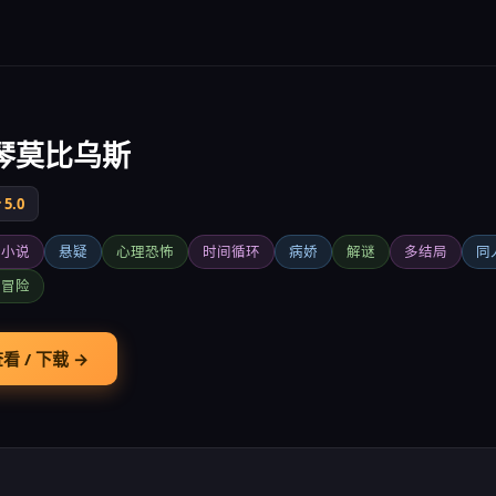
琴莫比乌斯
5.0
觉小说
悬疑
心理恐怖
时间循环
病娇
解谜
多结局
同
爱冒险
看 / 下载 →