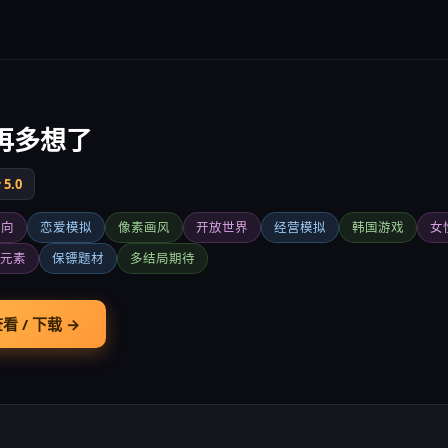
再多想了
5.0
女向
恋爱模拟
像素画风
开放世界
经营模拟
韩国游戏
女
G元素
保镖题材
多结局期待
看 / 下载 →