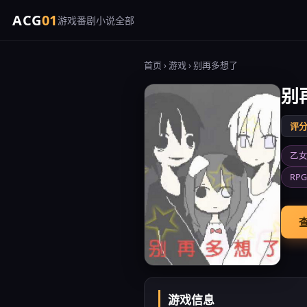
ACG
01
游戏
番剧
小说
全部
首页
›
游戏
› 别再多想了
别
评分 
乙
RP
查
游戏信息