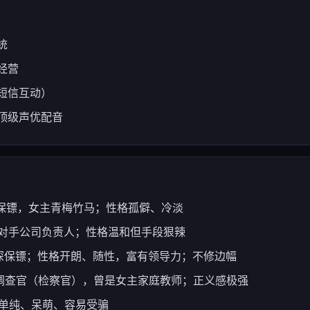
统
经营
短信互动）
顶级声优配音
— 首席保镖，女主青梅竹马；性格孤僻、冷淡
 — 竞争对手公司负责人；性格温和但手段狠辣
) — 资深保镖；性格开朗、随性，富有领导力；不修边幅
 — 犯罪调查官（检察官），曾是女主家庭教师；正义感极强
；性格单纯、呆萌、容易受骗