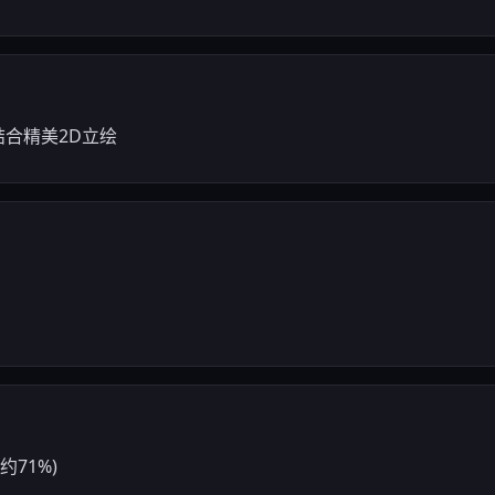
）结合精美2D立绘
约71%)