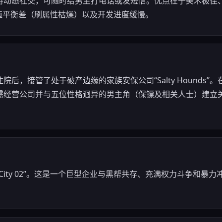
持动态社交，可随时给男主打电话或发短信。优点在于美术极佳
值平衡差（刷属性枯燥）以及开发进度缓慢。
后，接管了处于破产边缘的家族安保公司“Salty Hounds”
需经营公司并与五位性格迥异的男主角（保镖及相关人士）建立
City 02”。这是一个巨型企业与黑帮共存、充满权力斗争和暴