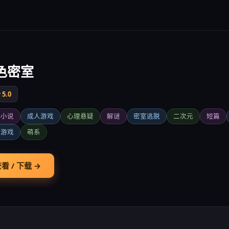
色密室
5.0
觉小说
成人游戏
心理悬疑
解谜
密室逃脱
二次元
短篇
立游戏
萌系
看 / 下载 →