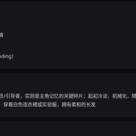
情
ding）
— 实验观察员/引导者，实则是主角记忆的关键碎片；起初冷淡、机械
，穿着白色连衣裙或实验服，拥有柔和的长发