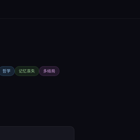
哲学
记忆丧失
多结局