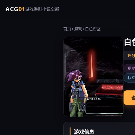
ACG
01
游戏
番剧
小说
全部
首页
›
游戏
› 白色密室
白
评分 
视
独
查
游戏信息