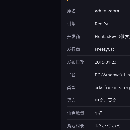
原名
White Room
引擎
Ren'Py
开发商
Hentai.Key（
发行商
FreezyCat
发布日期
2015-01-23
平台
PC (Windows), Li
类型
adv（nukige、exp
语言
中文、英文
角色数量
1 名
游戏时长
1-2 小时 小时