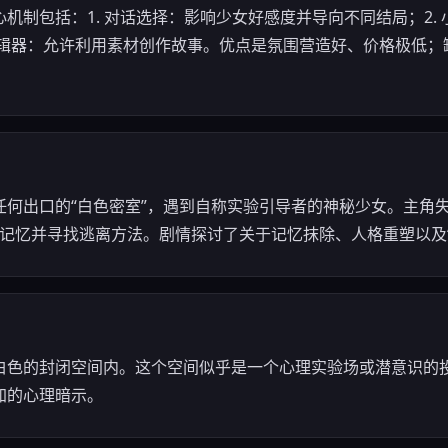
机制包括：1. 对话选择：影响少女好感度并导向不同结局；2.
d编辑器：允许利用素材创作故事。优点是氛围营造好、价格极低
任何出口的“白色密室”，遇到自称实验引导者的神秘少女。主角
找回记忆并寻找逃离方法。剧情探讨了关于记忆抹除、人格重塑以及
白色的封闭空间内。这个空间似乎是一个心理实验场或潜意识的
加的心理暗示。