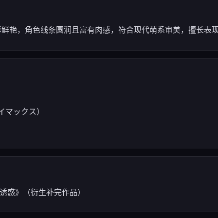
风色彩鲜艳，角色线条圆润且富有肉感，符合现代萌系审美，擅长表
ライマックス）
の诱惑》（衍生补完作品）