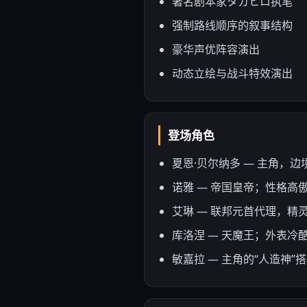
著名剧本家タカヒロ执笔
强制路线顺序的叙事结构
豪华声优阵容演出
动态立绘与战斗特效演出
登场角色
夏恩·贝尔纳多 — 主角，
诺雅 — 帝国皇帝；性格
艾琳 — 联邦元首代理，精
库洛涅 — 天魔王；外表
敏嘉拉 — 主角的“人造神”