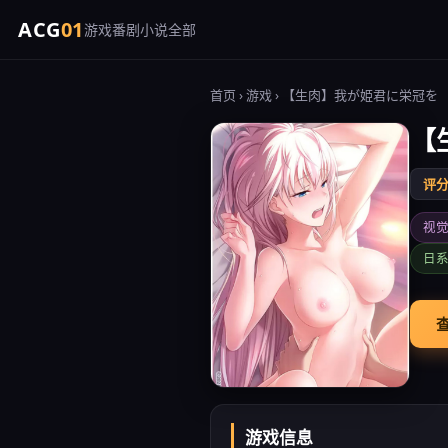
ACG
01
游戏
番剧
小说
全部
首页
›
游戏
› 【生肉】我が姫君に栄冠を
【
评分 
视
日系
查
游戏信息