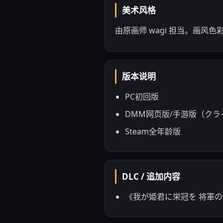
美术风格
由原画师 wagi 担当。画
版本说明
PC初回版
DMM网页版/手游版（ク
Steam全年龄版
DLC / 追加内容
《我が姫君に栄冠を 将軍