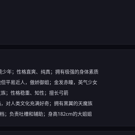
边境少年；性格直爽、纯真；拥有极强的身体素质
高傲但平易近人，傲娇御姐；金发赤瞳，英气少女
灵族；性格稳重、知性；擅长弓箭
冷酷，对人类文化充满好奇；拥有黑翼的天魔族
搭档；负责吐槽和辅助；身高182cm的大姐姐