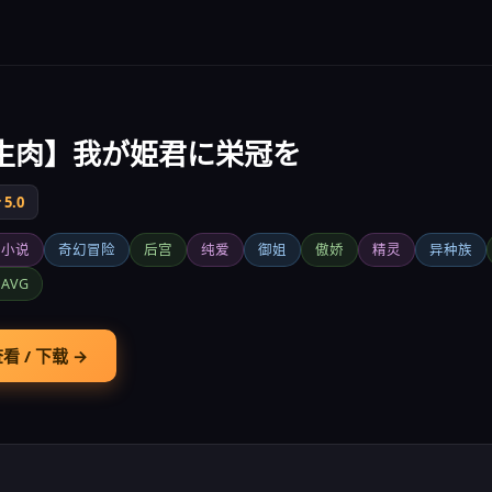
生肉】我が姫君に栄冠を
5.0
觉小说
奇幻冒险
后宫
纯爱
御姐
傲娇
精灵
异种族
AVG
看 / 下载 →