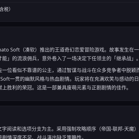
不含税）
nato Soft（凑软）推出的王道奇幻恋爱冒险游戏。故事发生
才能」的流浪佣兵，意外卷入了一场决定下任领主的「继承战」
佐一位看似不靠谱的公主，通过智谋与战斗在众多竞争者中脱颖
to Soft一贯的幽默风格与热血剧情。玩家将在充满欢笑与感动
献上胜利的荣冠。这是一部兼具废萌元素与正剧剧情的佳作。
文字阅读和选项分支为主。采用强制攻略顺序（帝国-联邦-天魔
是剧情深度不足、战斗演出缺乏策略性。