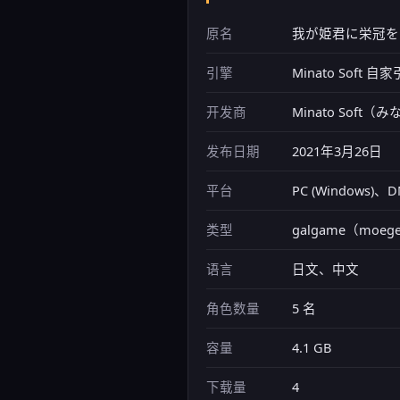
原名
我が姫君に栄冠を
引擎
Minato Soft 自
开发商
Minato Sof
发布日期
2021年3月26日
平台
PC (Window
类型
galgame（moege
语言
日文、中文
角色数量
5 名
容量
4.1 GB
下载量
4