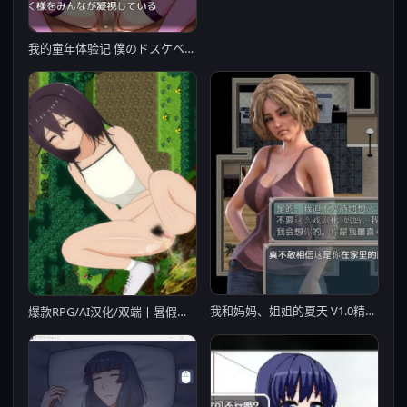
我的童年体验记 僕のドスケベ体験記 PC+安卓精翻汉化版 【20230210】
我和妈妈、姐姐的夏天 V1.0精翻汉化完结版+攻略
爆款RPG/AI汉化/双端丨暑假乡村生活1.0.3汉化版【20240523】