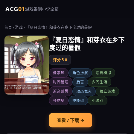
ACG
01
游戏
番剧
小说
全部
首页
›
游戏
› 『夏日恋情』和芽衣在乡下度过的暑假
『夏日恋情』和芽衣在乡下
度过的暑假
评分 5.0
像素风
角色扮演
恋爱模拟
时间管理
后宫
乡间生活
近亲禁忌
动态像素
独立游戏
多结局
技能树
小游戏
查看 / 下载 →