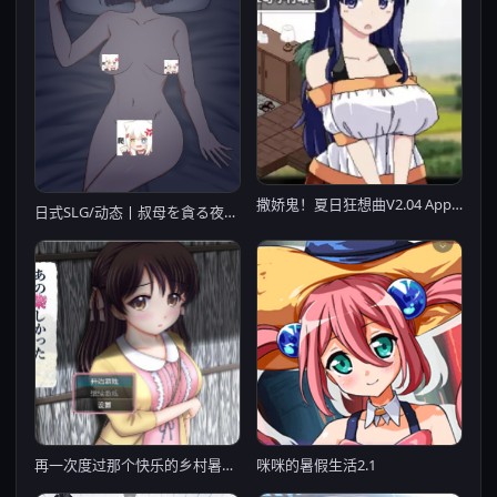
撒娇鬼！夏日狂想曲V2.04 Append
日式SLG/动态丨叔母を貪る夜【20240623】
再一次度过那个快乐的乡村暑假V2022.10.23【20221229】
咪咪的暑假生活2.1