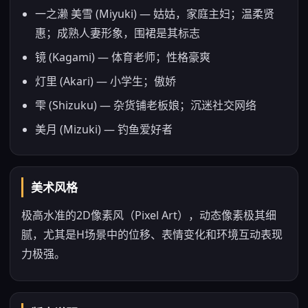
一之濑 美雪 (Miyuki) — 姑姑，家庭主妇；温柔贤
惠；成熟人妻形象，围裙是其标志
镜 (Kagami) — 体育老师；性格豪爽
灯里 (Akari) — 小学生；傲娇
雫 (Shizuku) — 杂货铺老板娘；沉迷社交网络
美月 (Mizuki) — 钓鱼爱好者
美术风格
极高水准的2D像素风（Pixel Art），动态像素极其细
腻，尤其是H场景中的位移、表情变化和环境互动表现
力极强。