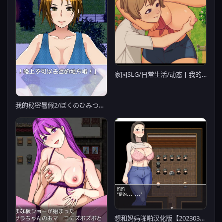
家园SLG/日常生活/动态丨我的乡村日常生活（Daily Lives of My Countryside） V0.3.2.1 内嵌AI汉化【20250622】
我的秘密暑假2/ぼくのひみつの夏休み2 先行体验版 Ver0.1.3 【20230405】
想和妈妈啪啪汉化版【20230327】