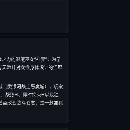
风雷之力的退魔巫女“神梦”，为了
有无数针对女性身体设计的淫靡
魔城（类银河战士恶魔城），玩家
G、战败H、即时拘束H以及独
，甚至改变战斗姿态，是一款兼具