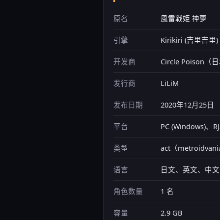
原名
風雷戦姫 神夢
引擎
Kirikiri (吉里
开发商
Circle Poison
发行商
LiLiM
发布日期
2020年12月25日
平台
PC (Windows)、RJ
类型
act（metroidvan
语言
日文、英文、中文
角色数量
1 名
容量
2.9 GB