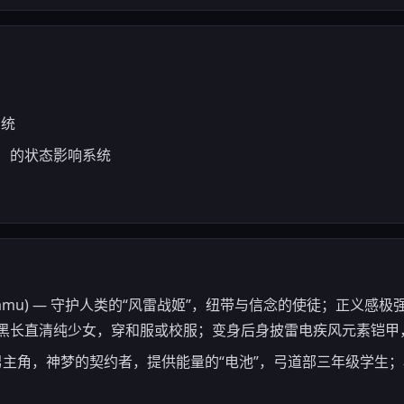
系统
）的状态影响系统
suri Kamu) — 守护人类的“风雷战姬”，纽带与信念的使徒；正
黑长直清纯少女，穿和服或校服；变身后身披雷电疾风元素铠甲
ru) — 男主角，神梦的契约者，提供能量的“电池”，弓道部三年级