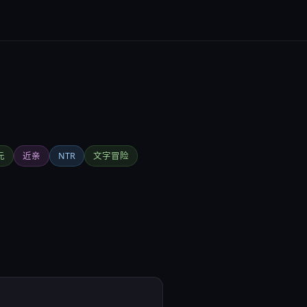
元
近亲
NTR
文字冒险