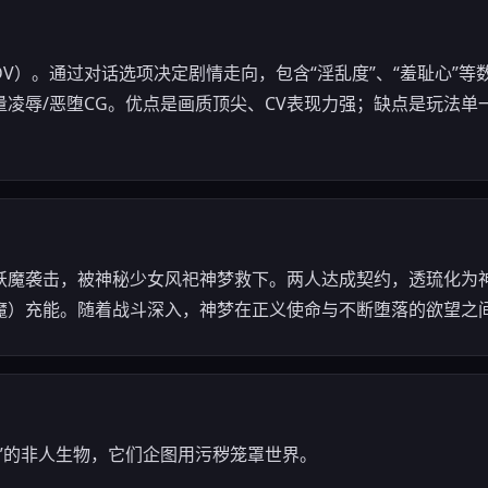
DV）。通过对话选项决定剧情走向，包含“淫乱度”、“羞耻心”
凌辱/恶堕CG。优点是画质顶尖、CV表现力强；缺点是玩法单
妖魔袭击，被神秘少女风祀神梦救下。两人达成契约，透琉化为神
魔）充能。随着战斗深入，神梦在正义使命与不断堕落的欲望之
”的非人生物，它们企图用污秽笼罩世界。