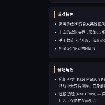
游戏特色
高清手绘2D变身女英雄画风
丰富的战败凌辱与恶堕CG
基于数值（淫乱度、羞耻心
补魔设定驱动的H情节
登场角色
风祀 神梦 (Kaze Mat
路线中会变得淫靡；变身前
杜松 透琉 (Nezu To
后为了保护神梦而努力