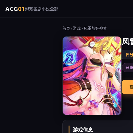
ACG
01
游戏
番剧
小说
全部
首页
›
游戏
› 风雷战姬神梦
风
评分 
恶
查
游戏信息