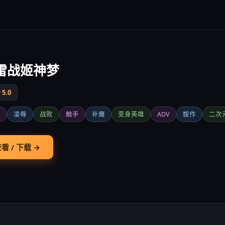
雷战姬神梦
5.0
堕
凌辱
战败
触手
补魔
变身英雄
ADV
拔作
二次
看 / 下载 →