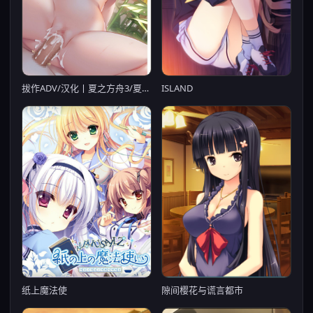
ISLAND
拔作ADV/汉化丨夏之方舟3/夏への方舟III AI汉化版+全CG存档【20250201】
隙间樱花与谎言都市
纸上魔法使