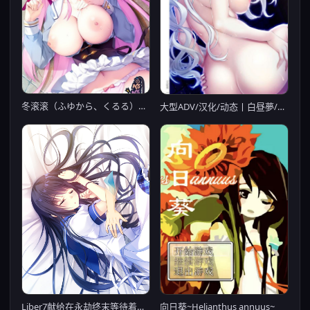
冬滚滚（ふゆから、くるる）【PC0818】
大型ADV/汉化/动态丨白昼夢/白日梦的构想图 精翻汉化版+全CG存档丨新汉化/4.2G【20230715】
向日葵~Helianthus annuus~
Liber7献给在永劫终末等待着的你