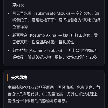
穿内衣
月见里水雪 (Tsukimisato Mizuki) — 空的义妹；满
嘴黄段子，经常吐槽哥哥；腰间挂着名为“茶魂”的绿
色吉祥物
越百秋奈 (Kosumo Akina) — 咖啡店打工少女，受
害者家属；性格温柔体贴；巨乳属性
蓟野椿姬 (Azamino Tsubaki) — 鸣山公空学园最年
轻教授，解谜关键人物；烟枪，双性恋倾向；29岁
美术风格
由霜降和ぺれっと担任原画。画风清新、色彩明亮，角
色设计具有现代感，CG质量较高，尤其在光影处理上
营造出一种末世后的静谧与浪漫感。