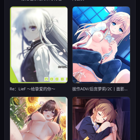
Re：LieF ～给挚爱的你～
拔作ADV/后宫萝莉/2C丨面影：雷尔巴克面影（レイルバック）V1.0 AI-需要转区运行【20240629】