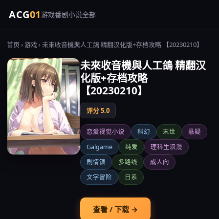
ACG
01
游戏
番剧
小说
全部
首页
›
游戏
› 未來收音機與人工鴿 精翻汉化版+存档攻略 【20230210】
未來收音機與人工鴿 精翻汉
化版+存档攻略
【20230210】
评分 5.0
恋爱视觉小说
科幻
末世
悬疑
Galgame
纯爱
理科生浪漫
剧情锁
多路线
成人向
文字冒险
日系
查看 / 下载 →