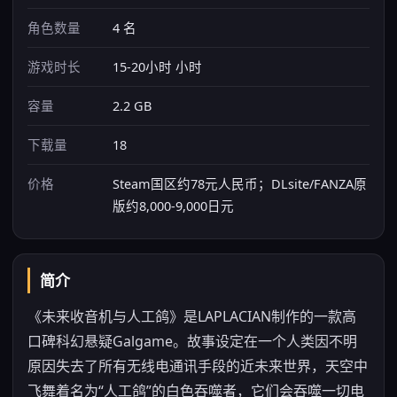
角色数量
4 名
游戏时长
15-20小时 小时
容量
2.2 GB
下载量
18
价格
Steam国区约78元人民币；DLsite/FANZA原
版约8,000-9,000日元
简介
《未来收音机与人工鸽》是LAPLACIAN制作的一款高
口碑科幻悬疑Galgame。故事设定在一个人类因不明
原因失去了所有无线电通讯手段的近未来世界，天空中
飞舞着名为“人工鸽”的白色吞噬者，它们会吞噬一切电