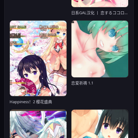
日系GAL汉化 丨 恋するココロと魔法のコトバ heart in love, word of magic 恋心与魔法誓言 【20230626】
恋爱祈祷 1.1
Happiness！2 樱花盛典