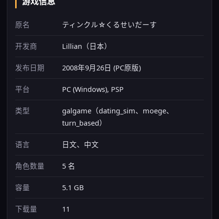
游戏信息
原名
ティンクル☆くるせいだーす
开发商
Lillian（日本）
发布日期
2008年9月26日 (PC原版)
平台
PC (Windows), PSP
类型
galgame（dating_sim、moege、
turn_based）
语言
日文、中文
角色数量
5 名
容量
5.1 GB
下载量
11