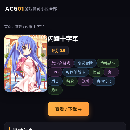
ACG
01
游戏
番剧
小说
全部
首页
›
游戏
› 闪耀十字军
闪耀十字军
评分 5.0
美少女游戏
恋爱冒险
策略战斗
RPG
时间轴战斗
校园
魔王
后宫
纯爱
傲娇
青梅竹马
热血
查看 / 下载 →