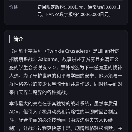
价格
初回限定版约9,800日元，通常版约8,800日
元。FANZA数字版约4,000-5,000日元。
简介
《闪耀十字军》（Twinkle Crusaders）是Lillian社的
招牌萌系战斗Galgame。故事讲述了贫穷且充满正义
感的学生会长咲良シン，意外被选为下一任魔王的候补
人选。为了守护世界的和平与学园的安宁，他必须与一
群性格各异的美少女星骑士们并肩作战，同时还要面对
来自天界与魔界的各种挑战。
本作最大的亮点在于其独特的战斗系统，虽然本质是
ADV，但引入了极具动感和策略性的半即时回合制战
斗，配合华丽的必杀技动画（由渡边明夫等人设绘
制），让战斗过程爽快感十足。剧情风格轻松幽默，充