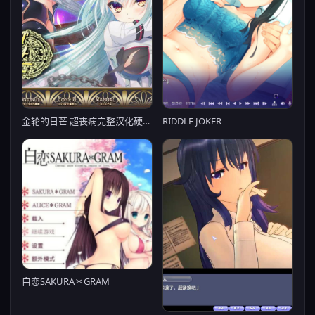
金轮的日芒 超丧病完整汉化硬盘版/付全CG包
RIDDLE JOKER
白恋SAKURA＊GRAM