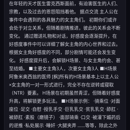
在年轻的天才医生雷克西斯面前，有迫害医生的人们、
宗教，以及过去的恩怨阻挡着他。 据点交流 主人公在
事件中会遇到的各具魅力的女主角们。 初期你们或许
会处于对立关系，但随着剧情推进，彼此的关系会不断
变化。 通过赠送礼物和对话，好感度会逐渐提升，在
好感度事件中可以详细了解女主角的内心世界和过去。
根据女主角好感度的不同，部分剧情可能还会发生变
化。 好感度提升后，会解锁H场景、与女主角约会、甚
至结婚。 ■主要女主角3人，次要女主角3人 ■H场景
阿鲁米奥西翁的医师 [枫]所有的H场景基本上以主人公
×女主角的一对一形式进行，完全不存在逆转或寝取
（NTR）要素。 H场景在初期虽然青涩，但随着好感度
升高，将解锁更多玩法。 ■H场景示例： ·骑乘位 ·对面
座位 ·足交 ·自慰 ·授乳手交 ·巨乳乳交 ·贫乳乳交 ·舔肛 ·
被舔肛 ·素股（磨镜子） ·面部骑乘 ·口交 ·被灌下媚药后
的逆推 ·私处展示 ·睡奸 ·大腿夹弄 ……等等，除此之外