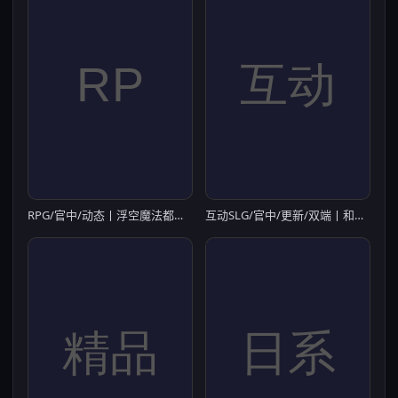
RPG/官中/动态丨浮空魔法都市的蕾伊 v1.01 官方中文 【20260224】
互动SLG/官中/更新/双端丨和存在感薄弱的妹妹一起的简单生活/存在感薄い妹との簡単生活 V0.99.6 rev.6 官中最终体验版【20260330】