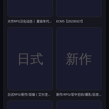
大作RPG汉化动态丨 夏娃年代记/Evenicle 2 Ver1.02 完整汉化修复版+全CG 【20250324】
ECM5【20230327】
日式RPG/新作/双端丨艾尔涅的初次使命 艾尔涅的初次差遣 エルネのはじめての御使い +全回想存档 【20260224】
新作/RPG/官中无码/爆乳/后宫丨 Niramare Quest：女尊异界冒险谭 v1.01 官方中文步兵版【20260224】