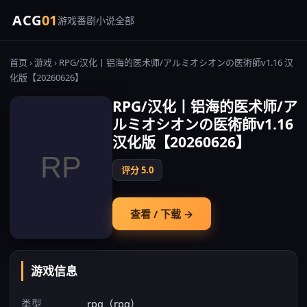
ACG
01
游戏
番剧
小说
全部
首页
›
游戏
› RPG/汉化丨铝海的医术师/アルミオシオンの医術師v1.16 汉
化版【20260626】
RPG/汉化丨铝海的医术师/ア
ルミオシオンの医術師v1.16
汉化版【20260626】
评分 5.0
查看 / 下载 →
游戏信息
类型
rpg（rpg）