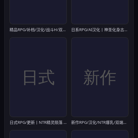
精品RPG/补档/汉化/战斗H/双端丨追忆之境 Reminiscence v1.1 内嵌汉化版【20260322】
日系RPG/AI汉化丨神圣化身古法仪式 /聖なる化身 ～古法儀式と双生の世界～1.0【20260524】
日式RPG/更新丨NTR精灵陨落 NTR When Elves Fall v0.3.1 AI汉化步兵版 【20260506】
新作RPG/汉化/NTR爆乳/双端丨专属后宫队被肆意玩弄的那些事僕 だけのハーレムパーティーが他人棒とヤリ散らかしている件 【20260414】