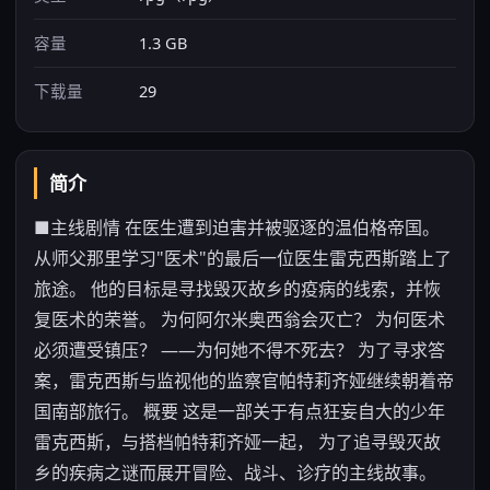
容量
1.3 GB
下载量
29
简介
■主线剧情 在医生遭到迫害并被驱逐的温伯格帝国。
从师父那里学习"医术"的最后一位医生雷克西斯踏上了
旅途。 他的目标是寻找毁灭故乡的疫病的线索，并恢
复医术的荣誉。 为何阿尔米奥西翁会灭亡？ 为何医术
必须遭受镇压？ ——为何她不得不死去？ 为了寻求答
案，雷克西斯与监视他的监察官帕特莉齐娅继续朝着帝
国南部旅行。 概要 这是一部关于有点狂妄自大的少年
雷克西斯，与搭档帕特莉齐娅一起， 为了追寻毁灭故
乡的疾病之谜而展开冒险、战斗、诊疗的主线故事。