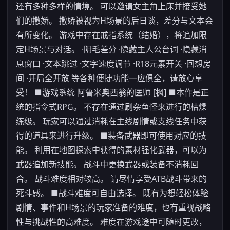
还有多种多样的情境。 可以邀请女主角上床并接受她
们的撒娇。 撒娇被视为H场景的后日谈，差分与文本会
有所变化。 游戏中存在戒指系统（结婚），将追加限
定H场景与对话。 ·阴毛差分 ·隐藏主人公台词 ·隐藏消
息窗口 ·文本跳过 ·文字速度调节 ·R18元素开关 ·回想房
间 ·开局全开放 等各种便捷功能一应俱全，请放心享
受！ ■游戏系统 阿鲁米奥西翁的医师 [枫] ■本作是正
统的指令式RPG。 不存在通过刷杂鱼怪来进行的枯燥
练级。 玩家可以通过消耗在主线剧情或支线任务中获
得的道具来进行升级。 ■装备武器即可使用对应的技
能。 利用在地图探索中获得的素材强化武器，可以为
武器追加新技能。 战斗中更换武器或装备不消耗回
合。 战斗难度相对较高。 请尽情享受ATB战斗带来的
死斗感。 ■战斗难度可自由选择。 既有为想轻松体验
剧情、事件和H场景的玩家准备的难度，也有重视战略
性与挑战性的高难度。 难度在游戏途中可随时更改，