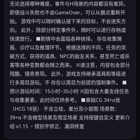
无论选择哪种难度，事件与H场景的内容都没有差异。
即使战斗失败也不会GameOver，可以从据点重新开
始。 游戏中可以随时确认接下来的目标，不会迷失方
向。 此外，除部分特定事件外，随时可以进行存档或
快速旅行。 ■剧情中会面临各种抉择。 存在收集情
报、诊疗以及推理环节。 根据选择的不同，任务的突
破方式、获得的道具、NPC的敌友关系，甚至死亡或杀
害等各种变数都会随之而来。 ※请注意，内容包含部分
残酷、猎奇表现。 此外，游戏支持继承道具和等级进
行多周目游玩。不 存在以周目为前提的强制事件。 ■
预计游玩时间：15小时~35小时 ※因包含大量支线任务
与收集要素，此时间仅供参考。 ■基础CG 34+α张
（HCG 18张） 不含立绘、差分及小窗图 场景数：
39+α 不含微型场景及限定场景 支持按键自定义 更新介
绍 v1.15 ・错别字修正、漏洞修复