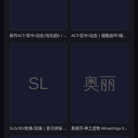
新作ACT/官中/动态/闯关超b丨异种病毒 Xvirus 官方中文步兵版【20260407】
ACT/官中/动态丨细胞崩坏/細胞崩壊 官方中文版【20260514】
SLG/3D/欧美/双端丨意识拼接 Neuro/Splice v0.03.0 Ch.1-Ch.4 【20260625】
奥丽莎·神之遗物 Almastriga V2.0