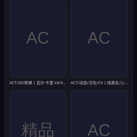
ACT/3D/欧美丨瓦尔·卡里 Val Karee v0.7.50 官方正式版【20260428】
ACT/动态/汉化/CV丨纯真女儿/イノセント?ドーター V1.06 正式汉化版 【20260514】