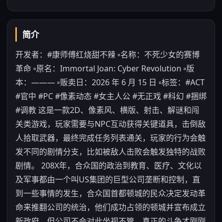
简介
开发者：#康师傅红烧甜不辣 ▫️名称：不死少女的赛博
革命 ▫️原名：Immortal Joan: Cyber Revolution ▫️版
本：——— ▫️贩卖日：2026 年 6 月 15 日 ▫️标签：#ACT
#官中 #PC #像素动态 #女主人公 #无正戏 #科幻 #捆绑
#调教 这是一款2D、像素风、横版、射击、解谜和闯
关类游戏，玩家需要与NPC互动获得关键道具，击倒敌
人拾取武器，最终完成任务列表通关，玩家的行为会触
发不同的剧情分支，比如被敌人击败会触发独特的战败
剧情。 208X年，合众国的政治到教育、医疗、文化以
及军事都由一个叫US集团的巨型公司垄断和控制，直
到一些事情的发生，合众国首都顿城的民众决定发动革
命来推翻公司的统治，他们成功占领的顿城并宣布成立
新政府，但公司不会对此坐视不管，真正的斗争才刚刚