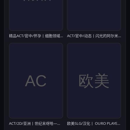
精品ACT/官中/怀孕丨细胞领域 CelSector v1.1.2 官方中文版+全CG回想【20260330】
ACT/官中/动态丨闪光的阿尔米拉吉/閃光のアルミラージ Ver1.10 官方中文版【20260422】
ACT/2D/亚洲丨世纪末呀哈——! 世紀末ヒャッハー! v1.0.1 官方正式版【20260514】
欧美SLG/汉化丨 OURO PLAYER Ver1.20 【20240724】