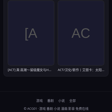
[ACT] 真·高潮～留级魔女与H魔手～/マジイキ～落第まじょとＨな魔手～/官中+动态【20260705】
ACT/汉化/新作丨艾丽卡：太阳骑士/Erica: Knight of the sun Ver0.18【20260415】
游戏
番剧
小说
全部
© ACG01 · 游戏 番剧 小说 漫画 影音 免费在线