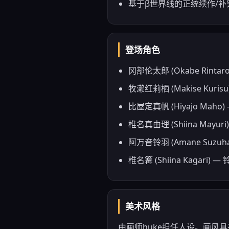
基于β世界线的正统续作/补
登场角色
冈部伦太郎 (Okabe Ri
牧濑红莉栖 (Makise Ku
比屋定真帆 (Hiyajo 
椎名真由理 (Shiina M
阿万音铃羽 (Amane Su
椎名篝 (Shiina Kag
美术风格
由画师huke担任人设。画