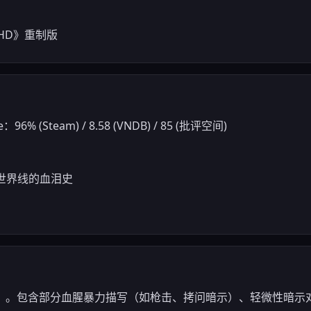
HD》重制版
：96% (Steam) / 8.58 (VNDB) / 85 (批评空间)
ate世界线的血泪史
5）。包含部分血腥暴力描写（如枪击、拷问暗示）、轻微性暗示对