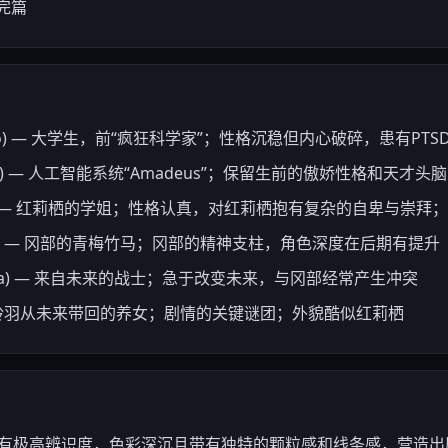
完篇
ntaro) — 大学生，前“疯狂科学家”；性格沉稳但内心破碎，患有P
risu) — 人工智能系统“Amadeus”；保留生前的傲娇性格和天才头
Maho) — 红莉栖的学姐；性格认真，对红莉栖抱有复杂的自卑与崇
ayuri) — 冈部的青梅竹马；冈部的精神支柱，角色深度在后期有提升
zuha) — 来自未来的战士；急于改变未来，与冈部经常产生冲突
ari) — 铃羽从未来带回的养女；剧情的关键谜团；外貌酷似红莉栖
风具有极高辨识度，色彩深沉且带有独特的颗粒感和线条感，营造