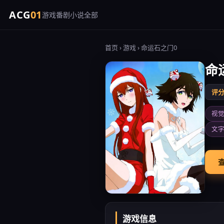
ACG
01
游戏
番剧
小说
全部
首页
›
游戏
› 命运石之门0
命
评分 
视
文
查
游戏信息