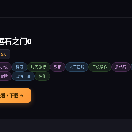
运石之门0
5.0
觉小说
科幻
时间旅行
致郁
人工智能
正统续作
多结局
字冒险
剧情丰富
神作
看 / 下载 →