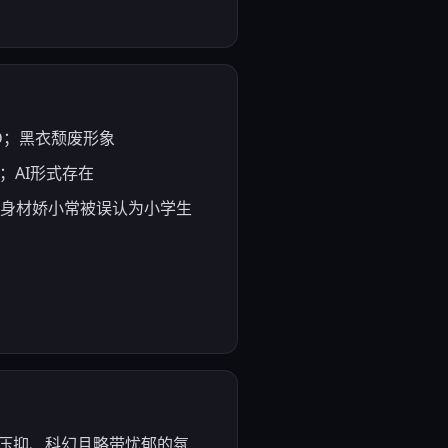
TSD；黑衣颓废形象
脑；AI形式存在
拜；身材娇小常被误认为小学生
出压抑、科幻且略带忧郁的氛