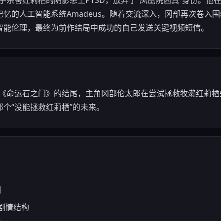
因亲手杀害红莉栖的阴影患上PTSD，放弃了“凤凰院凶真”身份。
忆的人工智能系统Amadeus。随着交流深入，冈部再次卷入
智能伦理，最终为前作结局中成功的自己发送关键视频短信。
前作《命运石之门》的结尾，主角冈部伦太郎在尝试拯救牧濑红莉
个“没能拯救红莉栖”的未来。
制
剧情结构