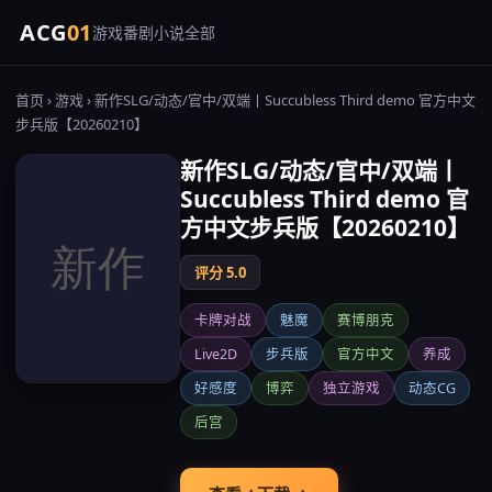
ACG
01
游戏
番剧
小说
全部
首页
›
游戏
› 新作SLG/动态/官中/双端丨Succubless Third demo 官方中文
步兵版【20260210】
新作SLG/动态/官中/双端丨
Succubless Third demo 官
方中文步兵版【20260210】
评分 5.0
卡牌对战
魅魔
赛博朋克
Live2D
步兵版
官方中文
养成
好感度
博弈
独立游戏
动态CG
后宫