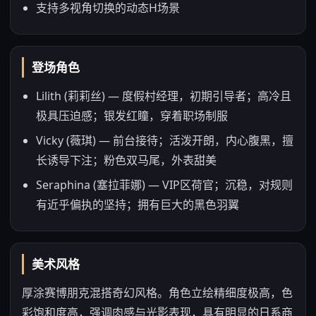
支持多视角切换的动态H场景
登场角色
Lilith (莉莉丝) — 度假村经理，初期引导者；高冷且
极具压迫感；银发红瞳，穿着职场制服
Vicky (薇琪) — 前台接待；活泼开朗，内心腹黑，擅
长诱导下注；粉色双马尾，外表甜美
Seraphina (塞拉菲娜) — VIP区荷官；沉稳，对规则
有近乎偏执的坚持；拥有巨大的黑色羽翼
美术风格
厚涂赛博朋克混搭奇幻风格。角色立绘精细度极高，色
彩饱和度高，强调肉感与光影表现，具有明显的日系商