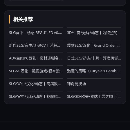
相关推荐
SLG官中丨诱惑 BEGUILED v0.2.1 【20260612】
3D/生肉/无码/动态丨为欲望的世界献上祝福！/為欲望的世界獻上祝福！/ God's Blessing On That Desire World! 【20260530】
新作SLG/官中/无码CV丨淫秽卷轴 Smutty Scrolls 官方中文步兵版【20260330】
爆款SLG/汉化丨Grand Order 麻雀 合体版 Ver2.09 精翻汉化版【20260530】
ADV生肉PC巨乳丨废材迷糊名侦探！？基德 ぽんコン迷探偵！カイト v1.6 【20260626】
日式SLG/动态/卡牌丨淫魔再诞 淫魔再誕 SuccubusReborn v20260225a 机翻版 支元版 【20260305】
SLG/AI汉化丨狐狐游戏/狐々遊戯 1.0【20260506】
魅魔的策略（Euryale's Gambit）v1.03完全版【PC0818】
SLG/官中/汉化/动态丨肉鸽骰子/RogueDiceR v0.8.008 【20260524】
神奇竞技场
SLG/官中/无码/动态丨魅魔赐福/Succubless v10.05.26 【20260612】
SLG/3D/欧美/双端丨罪之吻 回溯之焰 Kiss of Sin Rewinding Flame V0.1 汉化版【20260428】