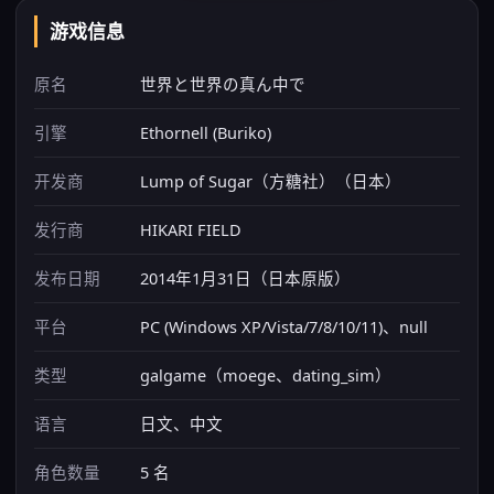
游戏信息
原名
世界と世界の真ん中で
引擎
Ethornell (Buriko)
开发商
Lump of Sugar（方糖社）（日本）
发行商
HIKARI FIELD
发布日期
2014年1月31日（日本原版）
平台
PC (Windows XP/Vista/7/8/10/11)、null
类型
galgame（moege、dating_sim）
语言
日文、中文
角色数量
5 名