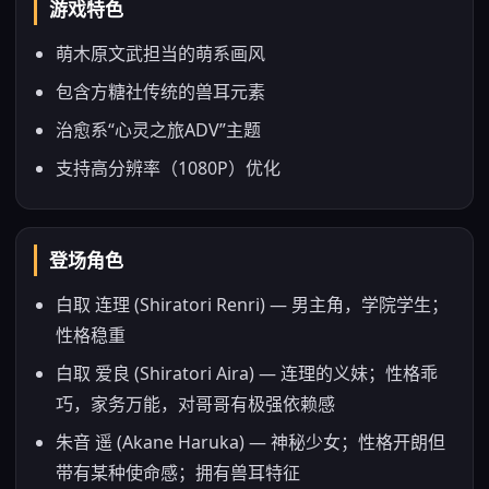
游戏特色
萌木原文武担当的萌系画风
包含方糖社传统的兽耳元素
治愈系“心灵之旅ADV”主题
支持高分辨率（1080P）优化
登场角色
白取 连理 (Shiratori Renri) — 男主角，学院学生；
性格稳重
白取 爱良 (Shiratori Aira) — 连理的义妹；性格乖
巧，家务万能，对哥哥有极强依赖感
朱音 遥 (Akane Haruka) — 神秘少女；性格开朗但
带有某种使命感；拥有兽耳特征