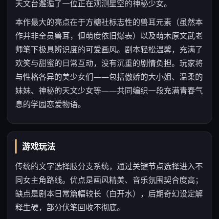
天文台邂逅了一位正在观测星空的神秘少女。
本作最大的亮点在于方糖社标志性的兽耳元素（虽然本
作并非全员兽耳，但萌度依旧爆表）以及萌木原文武老
师笔下极具辨识度的可爱画风。剧本轻松温馨，充满了
欢笑与甜蜜的日常互动，没有沉重的剧情负担。玩家将
与性格各异的美少女们——包括傲娇的大小姐、温柔的
妹妹、神秘的天文少女等——共同编织一段充满青春气
息的学园恋爱物语。
游戏玩法
传统的文字选择肢分支系统，通过关键节点选择进入不
同女主角路线。优点是画风精美、音乐氛围契合度高；
缺点是剧本日常篇幅较长（白开水），后期奇幻设定解
释生硬，部分伏笔回收不彻底。