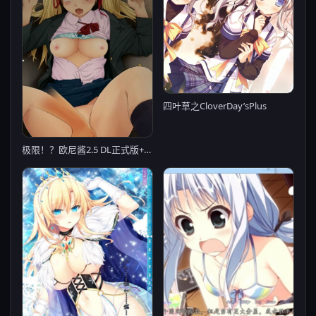
四叶草之CloverDay’sPlus
极限！？欧尼酱2.5 DL正式版+CG场景全开