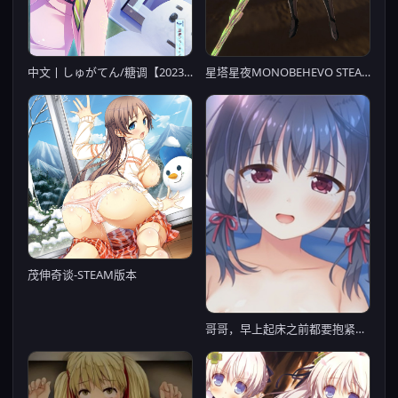
中文丨しゅがてん/糖调【20230818】
星塔星夜MONOBEHEVO STEAM官方中文版（【PC0901】
茂伸奇谈-STEAM版本
哥哥，早上起床之前都要抱紧我哦！