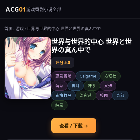
ACG
01
游戏
番剧
小说
全部
首页
›
游戏
› 世界与世界的中心 世界と世界の真ん中で
世界与世界的中心 世界と世
界の真ん中で
评分 5.0
恋爱冒险
Galgame
方糖社
萌系
兽耳
妹系
义妹
青梅竹马
治愈系
校园
奇幻
纯爱
查看 / 下载 →