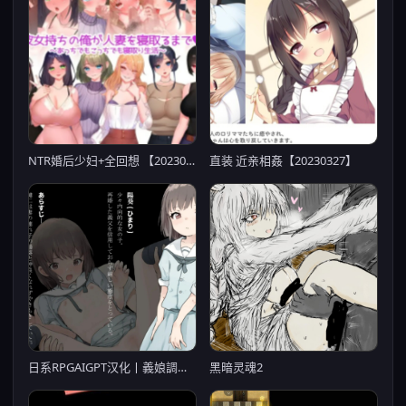
NTR婚后少妇+全回想 【20230501】
直装 近亲相姦【20230327】
日系RPGAIGPT汉化丨義娘調教2～生意気な娘の躾け方～ 义女调教2之调教傲慢女儿1.0XY版(礼包码：142495)【20231213】
黑暗灵魂2