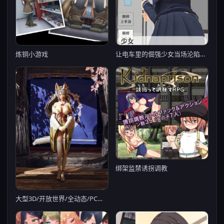
炼铜小游戏
让电车里的倔强少女当场沦陷的触摸 DL官方中文版
绑架监禁诱拐调教
大型3D/开放世界/全动态/PC丨 怪物猎人崛起；曙光 /モンスターハンターライズ v16.0.2 中文破解魔改版 【20250210】