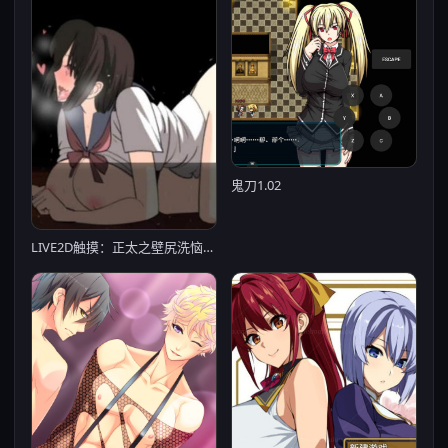
鬼刀1.02
LIVE2D触摸：正太之壁尻洗恼エロ生活！【PC0901】