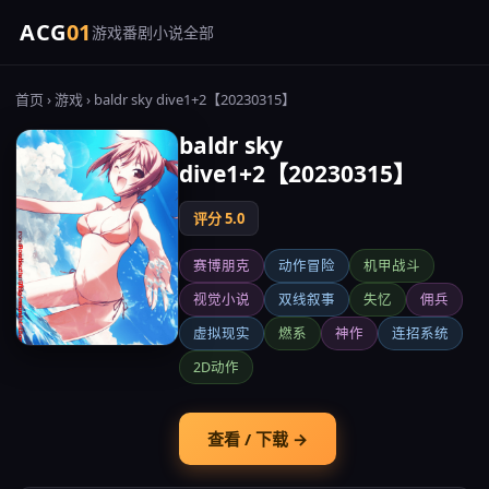
ACG
01
游戏
番剧
小说
全部
首页
›
游戏
› baldr sky dive1+2【20230315】
baldr sky
dive1+2【20230315】
评分 5.0
赛博朋克
动作冒险
机甲战斗
视觉小说
双线叙事
失忆
佣兵
虚拟现实
燃系
神作
连招系统
2D动作
查看 / 下载 →