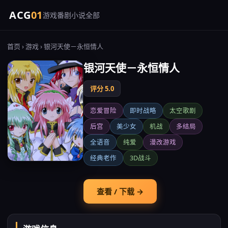
ACG
01
游戏
番剧
小说
全部
首页
›
游戏
› 银河天使－永恒情人
银河天使－永恒情人
评分 5.0
恋爱冒险
即时战略
太空歌剧
后宫
美少女
机战
多结局
全语音
纯爱
漫改游戏
经典老作
3D战斗
查看 / 下载 →