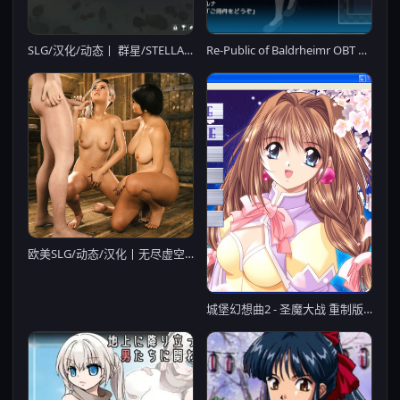
SLG/汉化/动态丨 群星/STELLARIS Ver3.14.159265 季票9 绅士整合版 【20250404】_1
Re-Public of Baldrheimr OBT Ver1.60云汉化+全回想【20230315】
欧美SLG/动态/汉化丨无尽虚空的传说 /Tales from the Unending Void S2 v0.20【20240829】
城堡幻想曲2 - 圣魔大战 重制版(附全CG存档)【20230315】