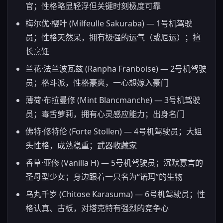
官；性格略显轻浮但关键时刻极度可靠
梅尔优·樱叶 (Milfeulle Sakuraba) — 1号机驾驶
员；性格天然呆，拥有极强的运气（或厄运）；擅
长烹饪
兰花·法兰波瓦兹 (Ranpha Franboise) — 2号机驾驶
员；格斗派，性格豪爽，一心想嫁入豪门
薄荷·布拉曼修 (Mint Blancmanche) — 3号机驾驶
员；毒舌萝莉，拥有心灵感应能力；出身名门
佛特·修特伦 (Forte Stollen) — 4号机驾驶员；大姐
头性格，成熟稳重；武器收藏家
香草·亚修 (Vanilla H) — 5号机驾驶员；沉默寡言的
圣母型少女；身边跟着一只名为“诺玛”的生物
乌丸千岁 (Chitose Karasuma) — 6号机驾驶员；性
格认真、古板，对塔克特有强烈的竞争心