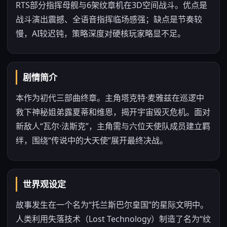
RTS部分指挥母舰与6架纹章机在3D空间战斗。优点是
战斗演出震撼、全语音指挥临场感强；缺点是节奏较
慢，AI较迟钝，策略深度对硬核玩家略显不足。
剧情简介
本作为初代三部曲终章。主角塔克特·麦雅兹在巡逻中
救下神秘姐弟露夏蒂和维恩，揭开宇宙毁灭危机。面对
新敌人“瓦尔·法斯克”，主角需与六位天使队成员建立羁
绊，围绕“传说中的大天使”展开最终决战。
世界观设定
故事发生在一个名为“托兰斯巴尔皇国”的星际文明中。
人类利用失落技术（Lost Technology）制造了名为“纹