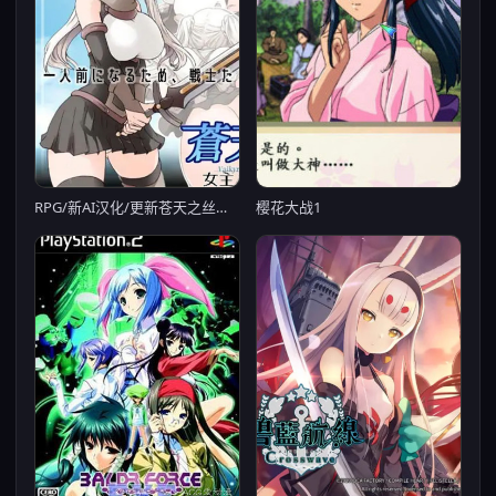
RPG/新AI汉化/更新苍天之丝黛拉 v1.2【20231125】
樱花大战1