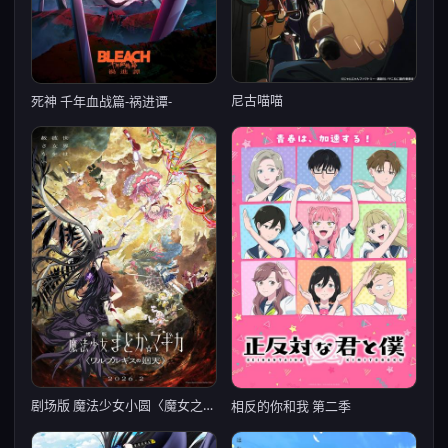
尼古喵喵
死神 千年血战篇-祸进谭-
剧场版 魔法少女小圆〈魔女之夜的回天〉
相反的你和我 第二季