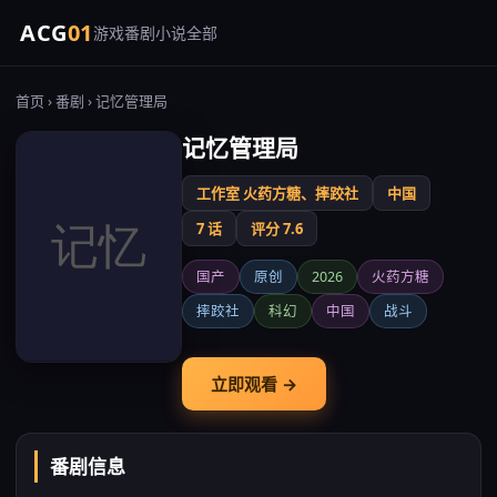
ACG
01
游戏
番剧
小说
全部
首页
›
番剧
› 记忆管理局
记忆管理局
工作室 火药方糖、摔跤社
中国
7 话
评分 7.6
国产
原创
2026
火药方糖
摔跤社
科幻
中国
战斗
立即观看 →
番剧信息