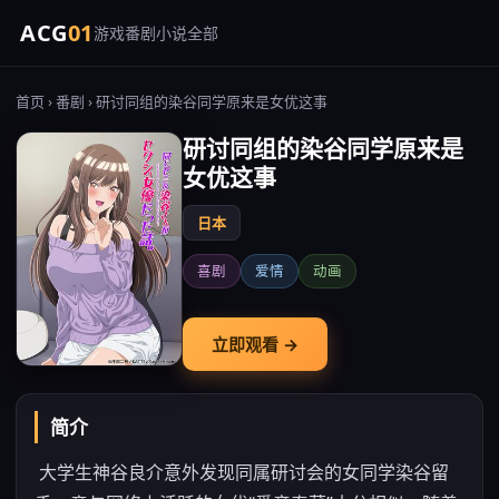
ACG
01
游戏
番剧
小说
全部
首页
›
番剧
› 研讨同组的染谷同学原来是女优这事
研讨同组的染谷同学原来是
女优这事
日本
喜剧
爱情
动画
立即观看 →
简介
大学生神谷良介意外发现同属研讨会的女同学染谷留