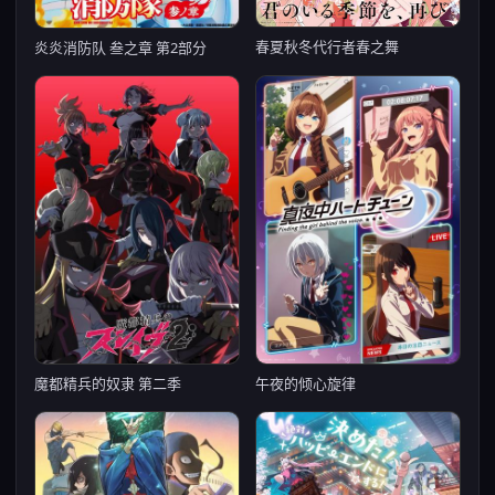
春夏秋冬代行者春之舞
炎炎消防队 叁之章 第2部分
魔都精兵的奴隶 第二季
午夜的倾心旋律