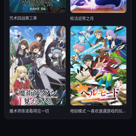
咒术回战第三季
皎洁迎宵之月
魔术师库诺看得见一切
地狱模式 ～喜欢速通游戏的玩家在废设定异世界无双～