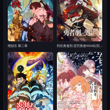
判处勇者刑 惩罚勇者9004队刑务纪录
地狱乐 第二季