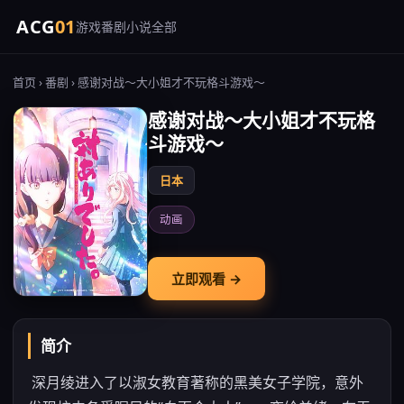
ACG
01
游戏
番剧
小说
全部
首页
›
番剧
› 感谢对战～大小姐才不玩格斗游戏～
感谢对战～大小姐才不玩格
斗游戏～
日本
动画
立即观看 →
简介
深月绫进入了以淑女教育著称的黑美女子学院，意外