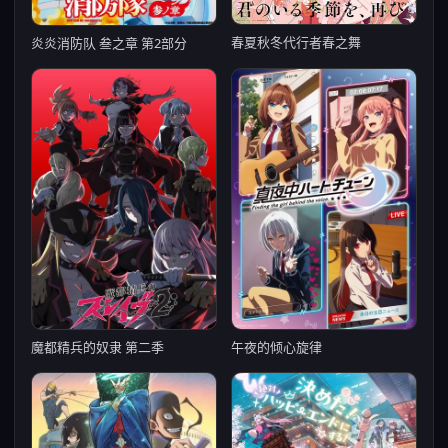
春夏秋冬代行者春之舞
炎炎消防队 叁之章 第2部分
魔都精兵的奴隶 第二季
午夜的倾心旋律