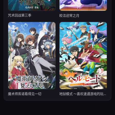
咒术回战第三季
皎洁迎宵之月
魔术师库诺看得见一切
地狱模式 ～喜欢速通游戏的玩家在废设定异世界无双～