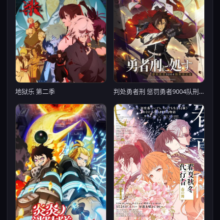
判处勇者刑 惩罚勇者9004队刑务纪录
地狱乐 第二季