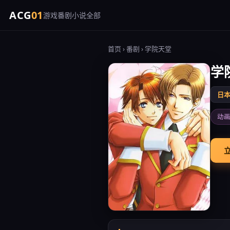
ACG
01
游戏
番剧
小说
全部
首页
›
番剧
› 学院天堂
学
日
动