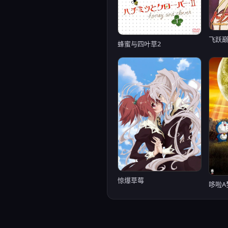
飞跃巅
蜂蜜与四叶草2
惊爆草莓
哆啦A