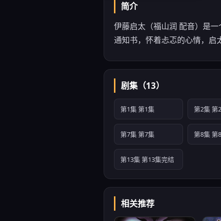
简介
伊藤启太（福山润 配音）是
通知书，怀着忐忑的心情，启
剧集（13）
第1集 第1集
第2集 第
第7集 第7集
第8集 第
第13集 第13集完结
相关推荐