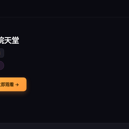
院天堂
本
画
立即观看 →