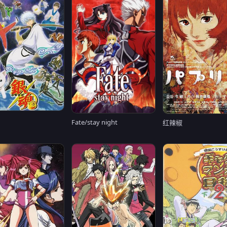
Fate/stay night
红辣椒