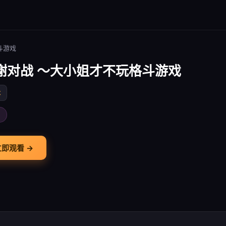
斗游戏
谢对战 ～大小姐才不玩格斗游戏
本
画
立即观看 →