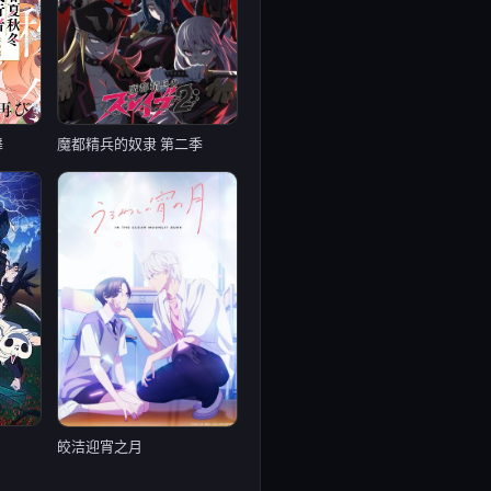
舞
魔都精兵的奴隶 第二季
皎洁迎宵之月