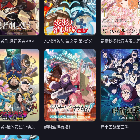
判处勇者刑 惩罚勇者9004队刑务纪录
春夏秋冬代行者春之
炎炎消防队 叁之章 第2部分
咒术回战第三季
超时空辉夜姬！
正义使者 -我的英雄学院之非法英雄- 第二季