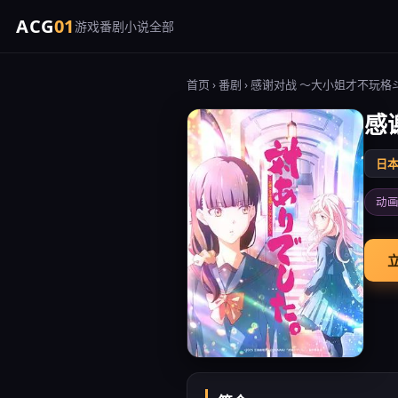
ACG
01
游戏
番剧
小说
全部
首页
›
番剧
› 感谢对战 ～大小姐才不玩格
感
日
动