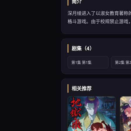
简介
深月绫进入了以淑女教育著称
格斗游戏。由于校规禁止游戏
剧集（4）
第1集 第1集
第2集 第
相关推荐