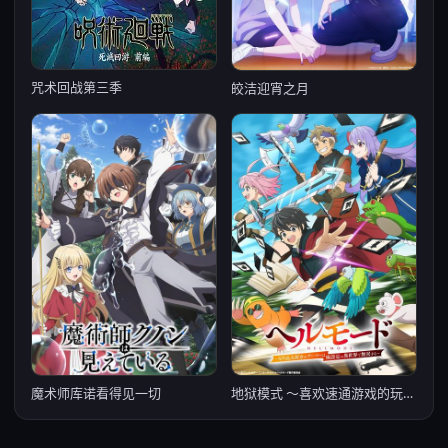
咒术回战第三季
皎洁迎宵之月
魔术师库诺看得见一切
地狱模式 ～喜欢速通游戏的玩家在废设定异世界无双～