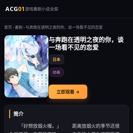
ACG
01
游戏
番剧
小说
全部
首页
›
番剧
› 与奔跑在透明之夜的你，谈一场看不见的恋爱
与奔跑在透明之夜的你，谈
一场看不见的恋爱
日本
动画
立即观看 →
简介
「好想放烟火喔。」 距离放烟火的季节还很