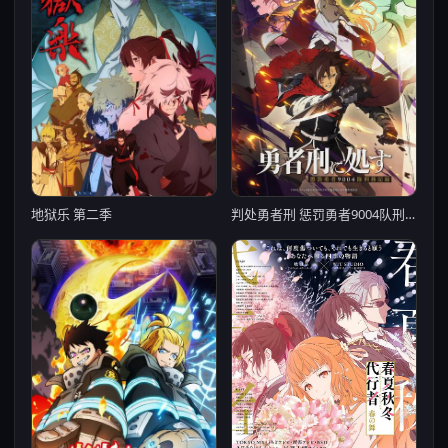
判处勇者刑 惩罚勇者9004队刑务纪录
地狱乐 第二季