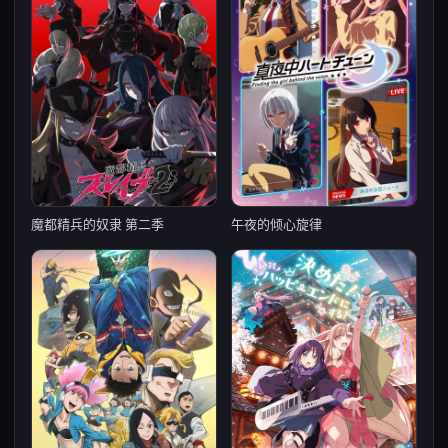
魔都精兵的奴隶 第二季
午夜的倾心旋律