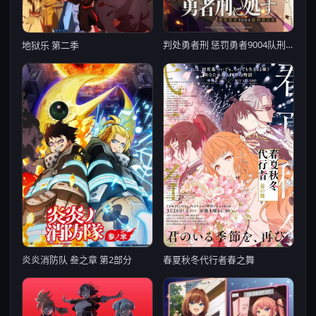
判处勇者刑 惩罚勇者9004队刑务纪录
地狱乐 第二季
春夏秋冬代行者春之舞
炎炎消防队 叁之章 第2部分