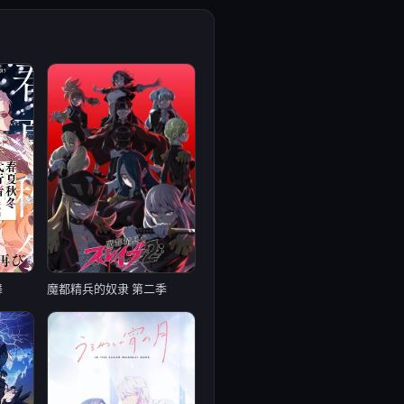
舞
魔都精兵的奴隶 第二季