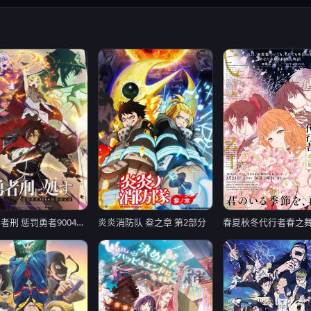
判处勇者刑 惩罚勇者9004队刑务纪录
春夏秋冬代行者春之
炎炎消防队 叁之章 第2部分