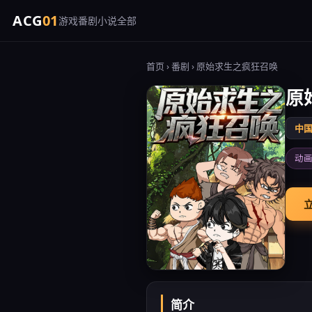
ACG
01
游戏
番剧
小说
全部
首页
›
番剧
› 原始求生之疯狂召唤
原
中
动
简介