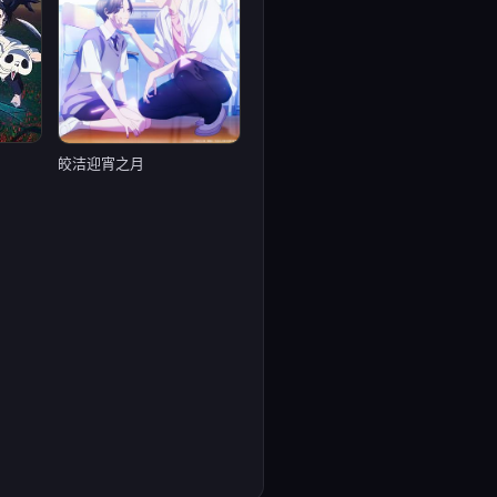
皎洁迎宵之月