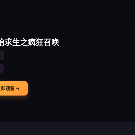
始求生之疯狂召唤
国
画
立即观看 →