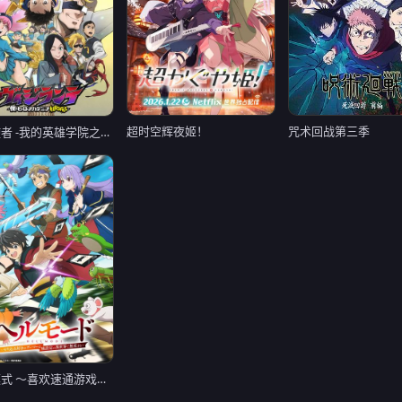
咒术回战第三季
超时空辉夜姬！
正义使者 -我的英雄学院之非法英雄- 第二季
地狱模式 ～喜欢速通游戏的玩家在废设定异世界无双～