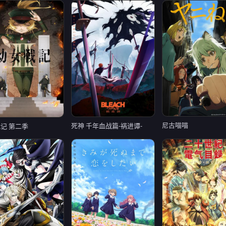
尼古喵喵
死神 千年血战篇-祸进谭-
记 第二季