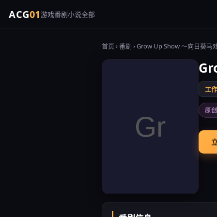
ACG
01
游戏
番剧
小说
全部
首页
›
番剧
› Grow Up Show ～向日葵
G
工作室
原