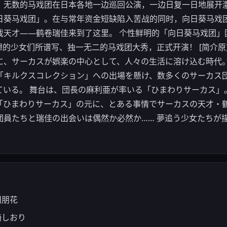
，无数的马戏团在日本各地一边巡回公演，一边日复一日地展开激
日葵马戏团」。在与常年资金短缺陷入苦战的同时，向日葵马戏
戏天才——鹤卷瑞佳来到了这里。 个性鲜明的「向日葵马戏团」
想的少女们所谱写、独一无二的马戏团大秀，正式开演！ [简介原文
に、サーカスが娯楽の中心として、人々の生活に溶け込む時代。
「キルクスコレクション」への出場を懸け、数多くのサーカス
ている。 舞台は、団長の麻利亜が率いる「ひまわりサーカス」
「ひまわりサーカス」の元に、とある事情でサーカスの天才・鶴
団員たちと瑞佳の出会いは偶然か必然か…… 夢追う少女たちが
田朋花
崎しおり