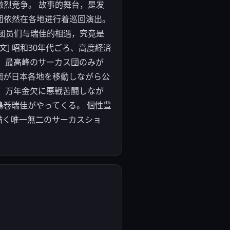
烈竞争。 故事的舞台，是发
团依然在各地进行着巡回演出。
团员们与瑞佳的相遇，究竟是
] 昭和30年代ごろ、高度経済
 最高峰のサーカス団のみが
団が日本各地を移動しながら公
。万年金欠に悪戦苦闘しなが
巻瑞佳がやってくる。 個性豊
描く唯一無二のサーカスショ