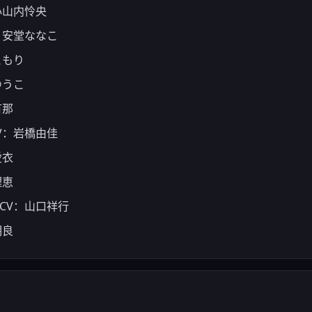
小山内怜央
：安堂ななこ
ともり
ゆうこ
有那
V：岩橋由佳
愛衣
理恵
CV：山口祥行
明良