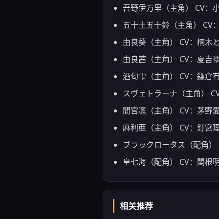
吾野伊万里（主角） CV：
五十土五十鈴（主角） CV
由良葵（主角） CV：楠木
由良茜（主角） CV：夏吉
酒匂雫（主角） CV：鎌倉
スヴェトラーナ（主角） C
間宮凛（主角） CV：茅野
麻利亜（主角） CV：釘宮
ブラックロータス（配角） 
皇七海（配角） CV：関根
相关推荐