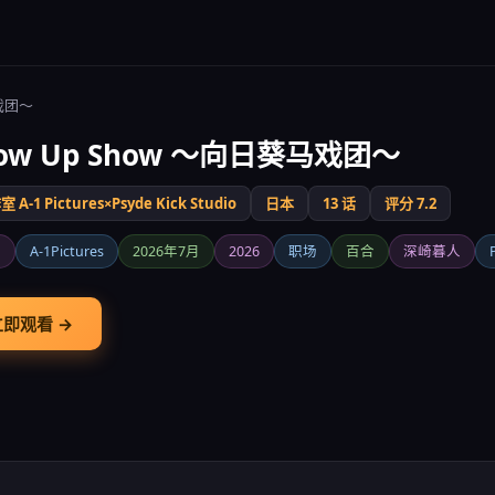
马戏团～
row Up Show ～向日葵马戏团～
 A-1 Pictures×Psyde Kick Studio
日本
13 话
评分 7.2
创
A-1Pictures
2026年7月
2026
职场
百合
深崎暮人
立即观看 →