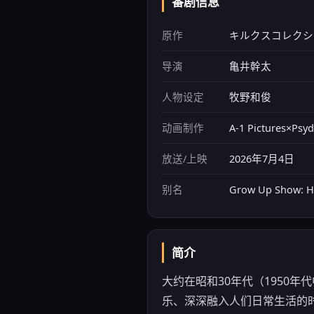
番剧信息
原作
キルクスコレクシ
导演
亀井幹太
人物设定
牧野和俊
动画制作
A-1 Pictures×Psyd
放送/上映
2026年7月4日
别名
Grow Up Show
简介
大约在昭和30年代（1950
乐、深深融入人们日常生活的时代