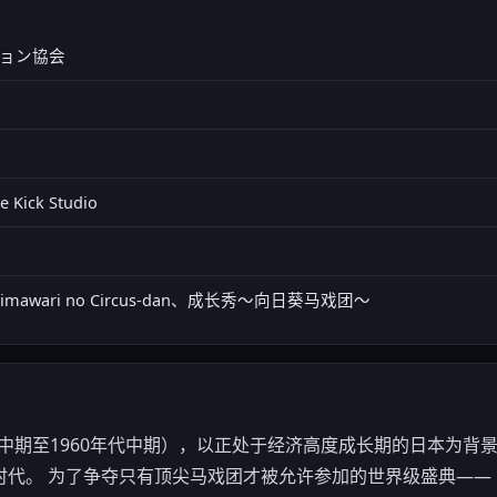
ョン協会
e Kick Studio
: Himawari no Circus-dan、成长秀～向日葵马戏团～
年代中期至1960年代中期），以正处于经济高度成长期的日本为
。 为了争夺只有顶尖马戏团才被允许参加的世界级盛典——「Circus