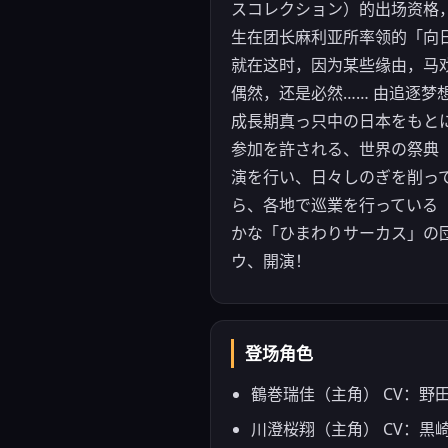
スコレクション）的出场资格
生在团长麻利亚所率领的「向
就在这时，因为某些缘由，马
偶然，还是必然…… 由追逐梦
成長期真っ只中の日本をもと
参加を許される、世界の祭典
演を行い、日々しのぎを削っ
ら、各地で巡業を行っている
かな「ひまわりサーカス」の
ウ、開演！
登场角色
鶴巻瑞佳（主角） CV：野
川澄桜翔（主角） CV：黒