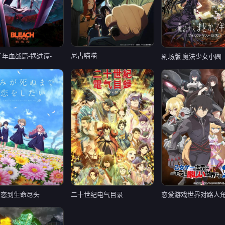
尼古喵喵
千年血战篇-祸进谭-
相恋到生命尽头
二十世纪电气目录