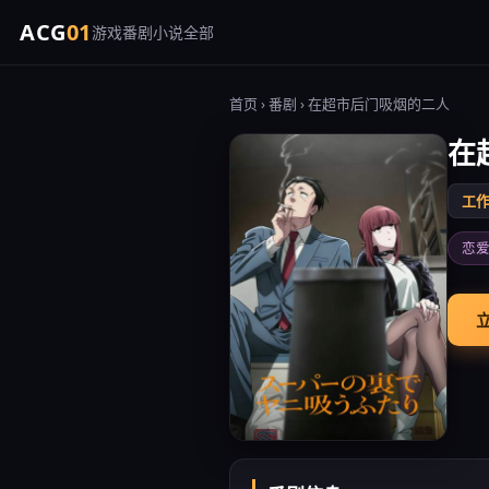
ACG
01
游戏
番剧
小说
全部
首页
›
番剧
› 在超市后门吸烟的二人
在
工作
恋