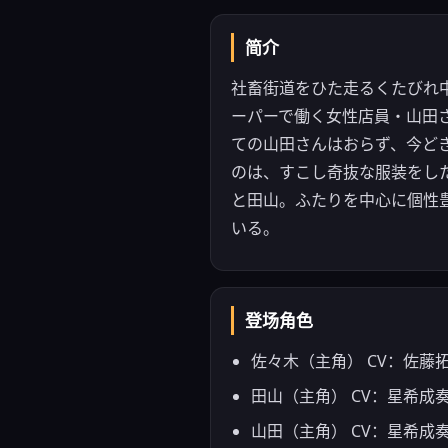
简介
社畜街道をひた走るくたびれ
ーパーで働く女性店員・山田
ての山田さんはおらず、今ど
のは、すこし奇抜な服装をし
と田山。ふたりを中心に個性豊
いる。
登场角色
佐々木（主角） CV：佐藤
田山（主角） CV：星希成
山田（主角） CV：星希成