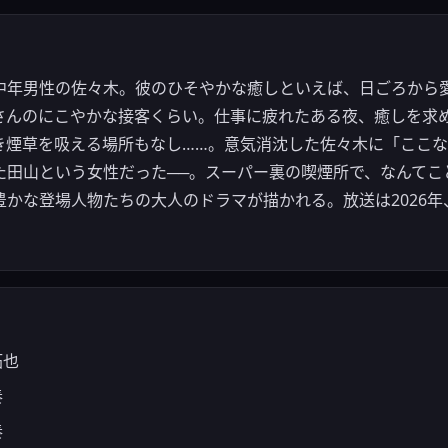
中年男性の佐々木。彼のひそやかな癒しといえば、日ごろから
さんのにこやかな接客くらい。仕事に疲れたある夜、癒しを求
き煙草を吸える場所もなし……。意気消沈した佐々木に「ここ
た田山という女性だった──。スーパー裏の喫煙所で、なんてこ
かな登場人物たちの大人のドラマが描かれる。放送は2026年
拓也
奏
奏