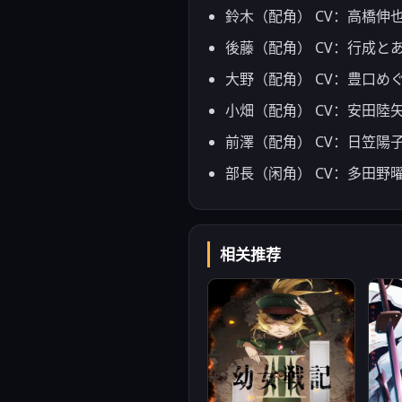
鈴木（配角） CV：高橋伸
後藤（配角） CV：行成と
大野（配角） CV：豊口め
小畑（配角） CV：安田陸
前澤（配角） CV：日笠陽
部長（闲角） CV：多田野
相关推荐