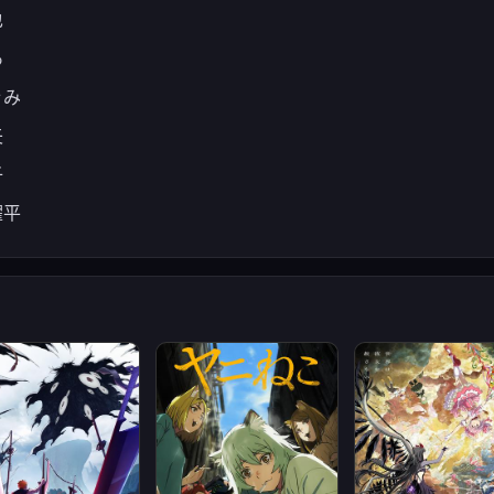
也
あ
ぐみ
矢
子
曜平