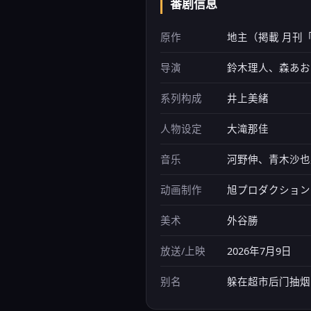
番剧信息
原作
地主（掲載 月刊
导演
鈴木理人、森あお
系列构成
井上美緒
人物设定
大滝那佳
音乐
河野伸、青木沙也
动画制作
旭プロダクション
美术
外谷勝
放送/上映
2026年7月9日
别名
躲在超市后门抽烟的两人、Su