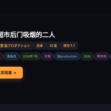
超市后门吸烟的二人
室 旭プロダクション
日本
12 话
评分 7.1
爱
漫画改
2026年7月
日常
旭production
2026
青年向
立即观看 →