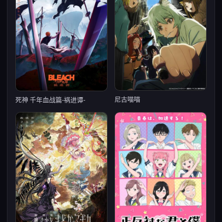
尼古喵喵
死神 千年血战篇-祸进谭-