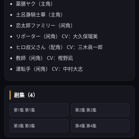
薬膳ヤク（主角）
土呂瀞騎士華（主角）
恋太郎ファミリー（闲角）
リポーター（闲角） CV：大久保瑠美
ヒロ叔父さん（配角） CV：三木眞一郎
教師（闲角） CV：樫野凪
運転手（闲角） CV：中村大志
剧集（4）
第1集 第1集
第2集 第2集
第3集 第3集
第4集 第4集