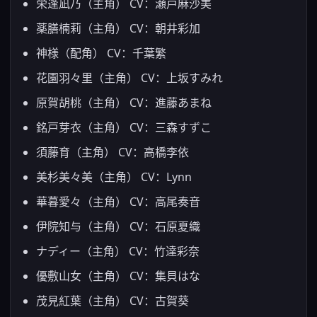
栄逢凪乃（主角） CV：瀬戸麻沙美
薬膳楠莉（主角） CV：朝井彩加
神様（配角） CV：千葉繁
花園羽々里（主角） CV：上坂すみれ
原賀胡桃（主角） CV：進藤あまね
銘戸芽衣（主角） CV：三森すずこ
須藤育（主角） CV：高橋李依
美杉美々美（主角） CV：Lynn
華暮愛々（主角） CV：高尾奏音
伊院知与（主角） CV：石原夏織
ナディー（主角） CV：竹達彩奈
優敷山女（主角） CV：集貝はな
茂見紅葉（主角） CV：古賀葵