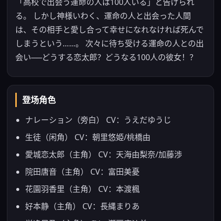
「高校で出会う運命の人は100人いる」と告げられ
る。 しかし神様いわく、運命の人と出会った人間
は、その相手と愛し合って幸せになれなければ死んで
しまうという……。 次々に待ち受ける運命の人との出
会い──どうする恋太郎？どうなる100人の彼女！？
登场角色
ナレーション（旁白） CV：うえだゆうじ
生徒（闲角） CV：朝里悠姫/桃橋由
愛城恋太郎（主角） CV：天海由梨奈/加藤渉
院田唐音（主角） CV：富田美憂
花園羽香里（主角） CV：本渡楓
好本静（主角） CV：長縄まりあ