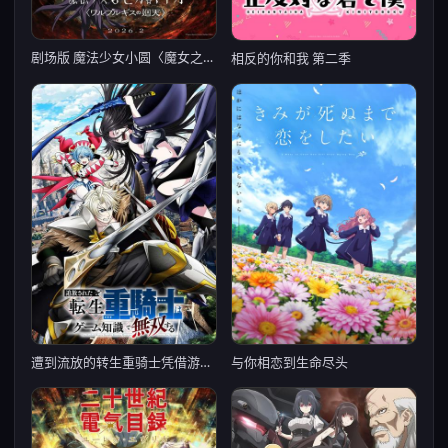
剧场版 魔法少女小圆〈魔女之夜的回天〉
相反的你和我 第二季
遭到流放的转生重骑士凭借游戏知识大开无双
与你相恋到生命尽头