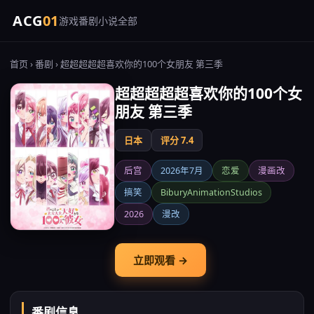
ACG
01
游戏
番剧
小说
全部
首页
›
番剧
› 超超超超超喜欢你的100个女朋友 第三季
超超超超超喜欢你的100个女
朋友 第三季
日本
评分 7.4
后宫
2026年7月
恋爱
漫画改
搞笑
BiburyAnimationStudios
2026
漫改
立即观看 →
番剧信息