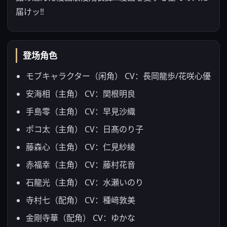
届けッ‼︎
登场角色
モブキャラクター（闲角） CV：長岡龍歩/花咲心優
安海相（主角） CV：関根明良
手島零（主角） CV：早見沙織
ポコ太（主角） CV：日髙のり子
藤森心（主角） CV：仁見紗綾
赤福幸（主角） CV：藤村花音
石龍光（主角） CV：水瀬いのり
寺村七（配角） CV：種﨑敦美
金剛寺華（配角） CV：ゆかな