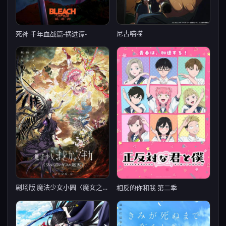
尼古喵喵
死神 千年血战篇-祸进谭-
剧场版 魔法少女小圆〈魔女之夜的回天〉
相反的你和我 第二季