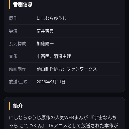
番剧信息
原作
にしむらゆうじ
导演
筒井芳典
系列构成
加藤陽一
音乐
中西匡、羽深由理
动画制作
动画制作协力：ファンワークス
放送/上映
2026年9月11日
简介
にしむらゆうじ原作の人気WEBまんが 『宇宙なんち
ゃら こてつくん』 TVアニメとして放送された本作が