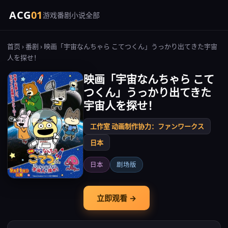
ACG
01
游戏
番剧
小说
全部
首页
›
番剧
› 映画「宇宙なんちゃら こてつくん」うっかり出てきた宇宙
人を探せ！
映画「宇宙なんちゃら こて
つくん」うっかり出てきた
宇宙人を探せ！
工作室 动画制作协力：ファンワークス
日本
日本
剧场版
立即观看 →