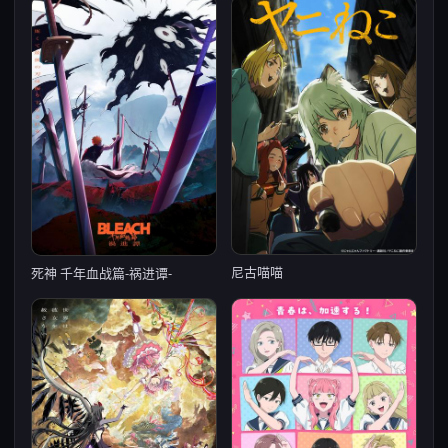
尼古喵喵
死神 千年血战篇-祸进谭-