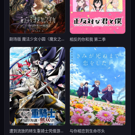
剧场版 魔法少女小圆〈魔女之夜的回天〉
相反的你和我 第二季
遭到流放的转生重骑士凭借游戏知识大开无双
与你相恋到生命尽头