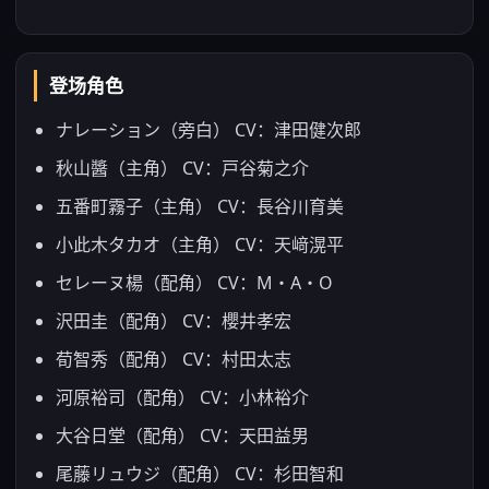
登场角色
ナレーション（旁白） CV：津田健次郎
秋山醬（主角） CV：戸谷菊之介
五番町霧子（主角） CV：長谷川育美
小此木タカオ（主角） CV：天﨑滉平
セレーヌ楊（配角） CV：M・A・O
沢田圭（配角） CV：櫻井孝宏
荀智秀（配角） CV：村田太志
河原裕司（配角） CV：小林裕介
大谷日堂（配角） CV：天田益男
尾藤リュウジ（配角） CV：杉田智和