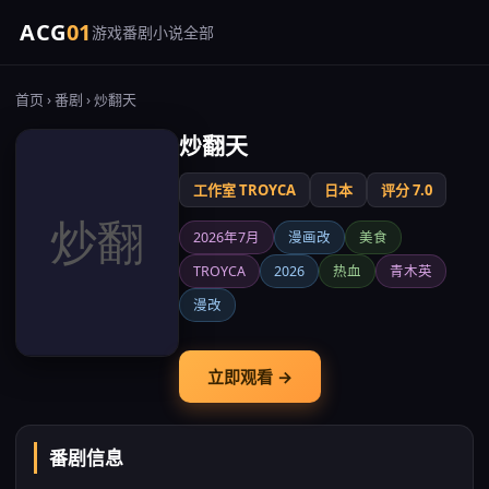
ACG
01
游戏
番剧
小说
全部
首页
›
番剧
› 炒翻天
炒翻天
工作室 TROYCA
日本
评分 7.0
2026年7月
漫画改
美食
TROYCA
2026
热血
青木英
漫改
立即观看 →
番剧信息