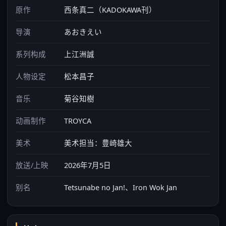
原作
西条真二（KADOKAWA刊）
导演
あおきえい
系列构成
上江洲誠
人物设定
松本昌子
音乐
菊谷知樹
动画制作
TROYCA
美术
美术担当：豊崎雄大
放送/上映
2026年7月5日
别名
Tetsunabe no Jan!、Iron Wok Jan