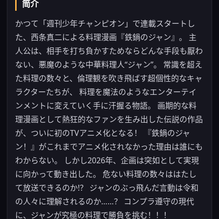
简介
かつて「週刊少年チャンピオン」で連載スタートし
た、西条真二による料理漫画『鉄鍋のジャン』。 主
人公は、相手を打ち負かすためならどんな手段も厭わ
ない、悪魔のような中華料理人“ジャン”。 常識を超え
た料理の数々と、倫理観を吹き飛ばす超個性的なキャ
ラクターたちが、 料理を魔法のようなエンターテイ
ンメントに変えていく手に汗握る物語。 画期的な料
理漫画として熱狂的なファンを生み出した伝説の作品
が、ついに初のTVアニメ化となる！ 『鉄鍋のジャ
ン！』がこれまでアニメ化されなかった理由は誰にも
わからない。 しかし2026年、企画は突如として実現
に向かって動き出した。 危ない料理の数々ははたし
て放送できるのか!？ ジャンのぶっ飛んだ言動は令和
の人々に理解されるのか……？ コンプラ遵守の現代
に、ジャンが究極の料理で勝負を挑む！！！