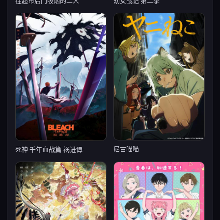
在超市后门吸烟的二人
幼女战记 第二季
尼古喵喵
死神 千年血战篇-祸进谭-