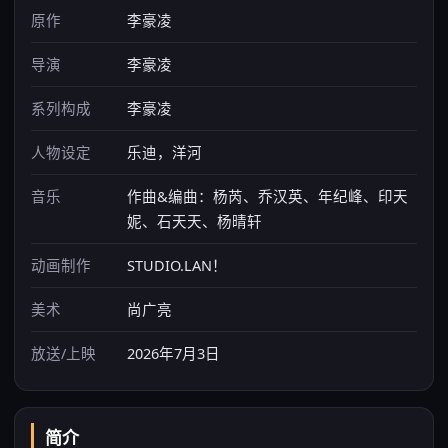
原作
李豪凌
导演
李豪凌
系列构成
李豪凌
人物设定
乐迪，洋河
音乐
作曲&编曲：杨芮、乔汉英、年纪峰、印天
妮、石天天、杨晴轩
动画制作
STUDIO.LAN！
美术
尚广亮
放送/上映
2026年7月3日
简介