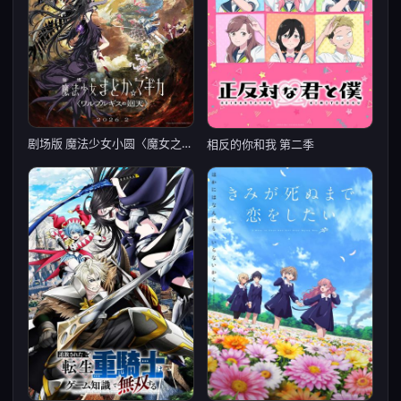
剧场版 魔法少女小圆〈魔女之夜的回天〉
相反的你和我 第二季