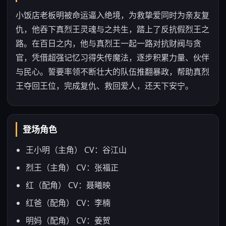
小饭店老板明被命运逼入绝境，为救挚爱同时为亲友复
仇，他吞下真烈王灵魂与之共生，踏上了反抗假烈王之
路。在百日之内，他与真烈王一起一路对抗财阀与贪
官，凭借超强记忆习得失传魔法，逐步积累力量、伙伴
与民心。誓要率领不断壮大的队伍推翻暴政，帮助真烈
王夺回王位，完成复仇、救回爱人，还天下安宁。
登场角色
王小明（主角） CV：谷江山
烈王（主角） CV：张福正
红（配角） CV：聂曦映
红爸（配角） CV：李楠
明妈（配角） CV：姜贺