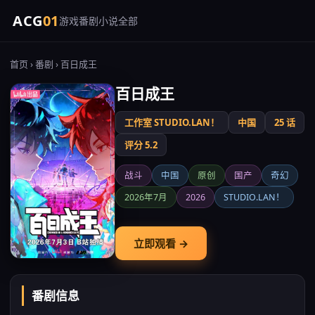
ACG
01
游戏
番剧
小说
全部
首页
›
番剧
› 百日成王
百日成王
工作室 STUDIO.LAN！
中国
25 话
评分 5.2
战斗
中国
原创
国产
奇幻
2026年7月
2026
STUDIO.LAN！
立即观看 →
番剧信息