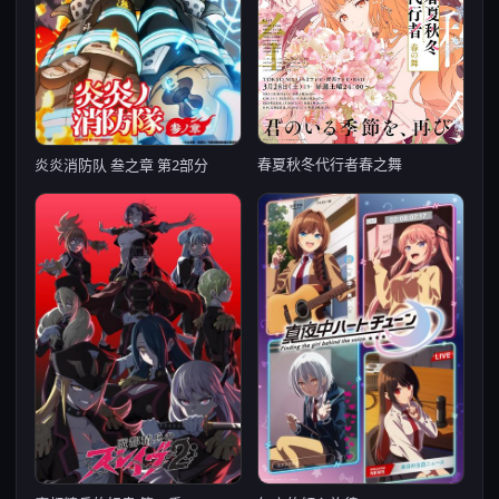
春夏秋冬代行者春之舞
炎炎消防队 叁之章 第2部分