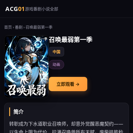
ACG
01
游戏
番剧
小说
全部
首页
›
番剧
› 召唤最弱第一季
召唤最弱第一季
中国
动画
立即观看 →
简介
转职成为下水道职业召唤师，却意外觉醒恶魔契约——
以生命上限为代价，拉满召唤兽所有天赋。废柴技能秒