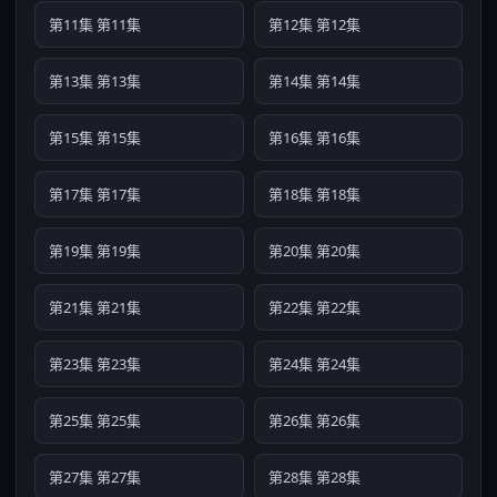
第11集 第11集
第12集 第12集
第13集 第13集
第14集 第14集
第15集 第15集
第16集 第16集
第17集 第17集
第18集 第18集
第19集 第19集
第20集 第20集
第21集 第21集
第22集 第22集
第23集 第23集
第24集 第24集
第25集 第25集
第26集 第26集
第27集 第27集
第28集 第28集