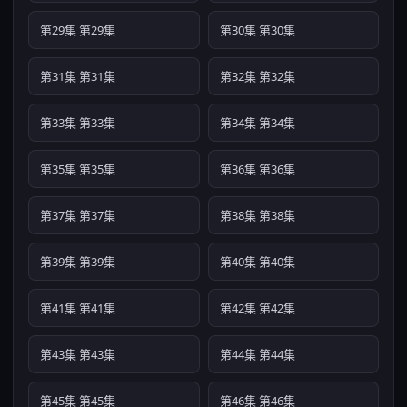
第29集 第29集
第30集 第30集
第31集 第31集
第32集 第32集
第33集 第33集
第34集 第34集
第35集 第35集
第36集 第36集
第37集 第37集
第38集 第38集
第39集 第39集
第40集 第40集
第41集 第41集
第42集 第42集
第43集 第43集
第44集 第44集
第45集 第45集
第46集 第46集