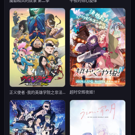
魔都精兵的奴隶 第二季
午夜的倾心旋律
超时空辉夜姬！
正义使者 -我的英雄学院之非法英雄- 第二季