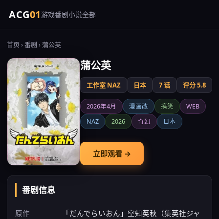
ACG
01
游戏
番剧
小说
全部
首页
›
番剧
› 蒲公英
蒲公英
工作室 NAZ
日本
7 话
评分 5.8
2026年4月
漫画改
搞笑
WEB
NAZ
2026
奇幻
日本
立即观看 →
番剧信息
原作
「だんでらいおん」空知英秋（集英社ジャ