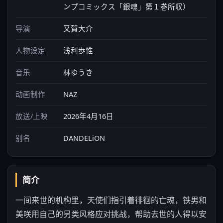
ンプコミックス「銀魂」第１巻所収）
导演
又賀大介
人物设定
浅利歩惟
音乐
林ゆうき
动画制作
NAZ
放送/上映
2026年4月16日
别名
DANDELiON
简介
一间来世的机构里，天使们指引着徘徊的亡魂，铁男和
美咲用自己的另类风格应对挑战，帮助去世的人得以安