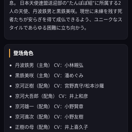
息。 日本天使連盟送迎部の"たんぽぽ組"に所属する2
人の天使、丹波鉄男と黒鉄美咲。現世に未練を残す死
者たちが安らぎを得て成仏できるよう、ユニークなス
タイルであらゆる困難に立ち向かう。
登场角色
丹波鉄男（主角） CV：小林親弘
黒鉄美咲（主角） CV：潘めぐみ
京河正樹（配角） CV：宮野真守/松本沙羅
京河大吾郎（配角） CV：井上和彦
京河雄一（配角） CV：小野賢章
京河進次（配角） CV：小野友樹
正樹の母（配角） CV：井上喜久子