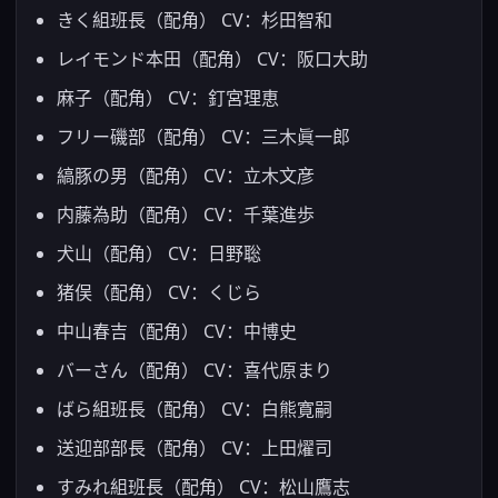
きく組班長（配角） CV：杉田智和
レイモンド本田（配角） CV：阪口大助
麻子（配角） CV：釘宮理恵
フリー磯部（配角） CV：三木眞一郎
縞豚の男（配角） CV：立木文彦
内藤為助（配角） CV：千葉進歩
犬山（配角） CV：日野聡
猪俣（配角） CV：くじら
中山春吉（配角） CV：中博史
バーさん（配角） CV：喜代原まり
ばら組班長（配角） CV：白熊寛嗣
送迎部部長（配角） CV：上田燿司
すみれ組班長（配角） CV：松山鷹志