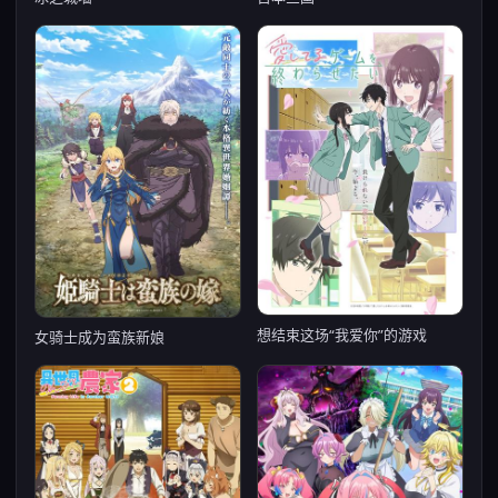
想结束这场“我爱你”的游戏
女骑士成为蛮族新娘