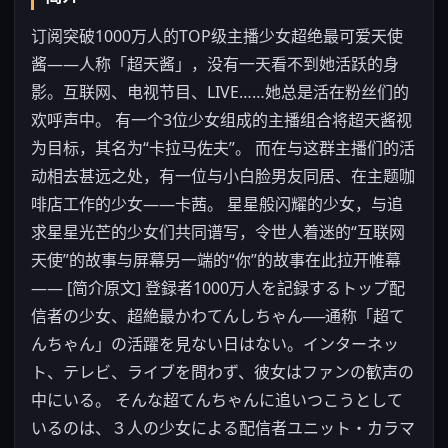
订阅突破1000万人的TOP级主播少女超绝最可爱天使
酱——人称「超天酱」，没有一天看不到她活跃的身
影。互联网、电视节目、LIVE……她总是活在粉丝们的
欢呼声中。 有一个3位少女组成的主播组合将超天酱视
为目标，其名为“卡拉马佐夫”。 而在与这群主播们的活
动相去甚远之处，有一位与小白脸男友同居、在主题咖
啡店工作的少女——卡茜。 星星般闪耀的少女，与追
求星星光芒的少女们共同谱写，令世人着迷的“互联网
天使”的故事与屏幕另一端的“你”的故事在此拉开帷幕
—— [简介原文] 登録者1000万人を記録するトップ配
信者の少女、超絶最かわてんしちゃん──通称「超て
んちゃん」の活躍を見ない日はない。インターネッ
ト、テレビ、ライブを問わず、彼女はファンの歓声の
中にいる。 そんな超てんちゃんに追いつこうとして
いるのは、３人の少女による配信者ユニット・カラマ