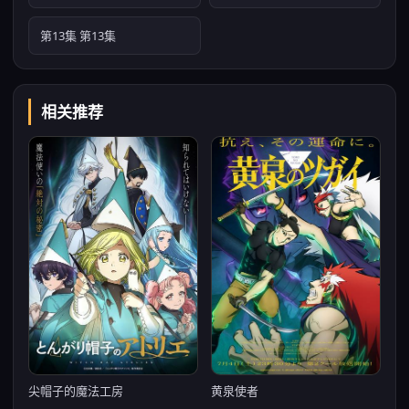
第13集 第13集
相关推荐
尖帽子的魔法工房
黄泉使者