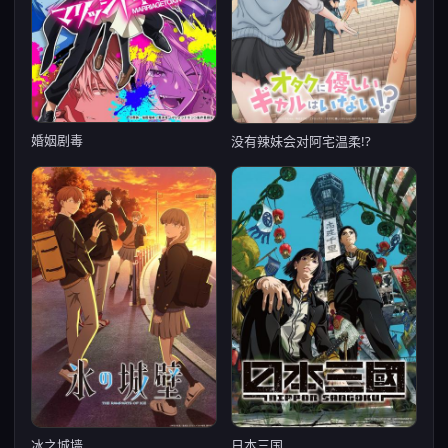
婚姻剧毒
没有辣妹会对阿宅温柔!?
冰之城墙
日本三国