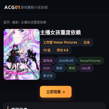
ACG
01
游戏
番剧
小说
全部
首页
›
番剧
› 主播女孩重度依赖
主播女孩重度依赖
工作室 Yostar Pictures
日本
13 话
评分 4.8
游戏改
2026年4月
YostarPictures
2026
病娇
原创
GAL改
意识流
立即观看 →