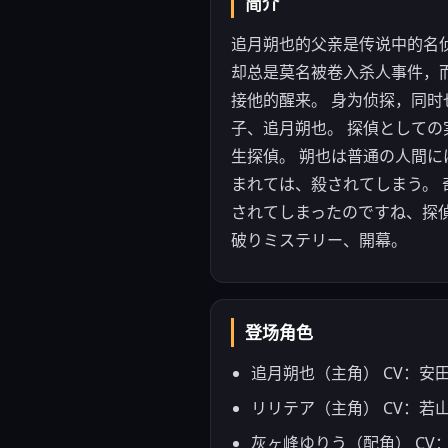
简介
追月朔也的父亲是传说中的名
却总是莫名被卷入杀人事件，
接他的醒来。 身为侦探，同时
子、追月朔也。 探偵として
生探偵。 朔也は普通の人間
まれては、殺されてしまう。
されてしまったのですね、探偵
破りミステリー、開幕。
登场角色
追月朔也（主角） CV：安
リリテア（主角） CV：若
灰ヶ峰ゆりう（配角） CV