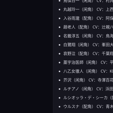
鳥保日一（闲角） CV：村
丸越玲一（闲角） CV：上
入谷雨瀧（配角） CV：阿
趙老人（配角） CV：辻親
名籤淳五（闲角） CV：鳥
白鷺翔（闲角） CV：峯田
哀野泣（配角） CV：千葉
藁宇治医師（闲角） CV：
八乙女徹人（闲角） CV：K
芥沢（闲角） CV：寺澤百
ルチアノ（闲角） CV：浜
ルシオッラ・デ・シーカ（配
ウルスナ（配角） CV：青