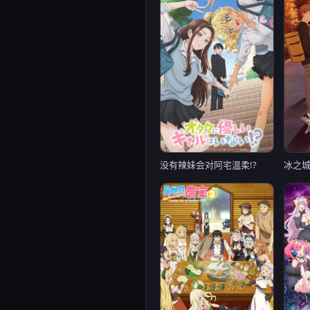
冰之
没有辣妹会对阿宅温柔!?