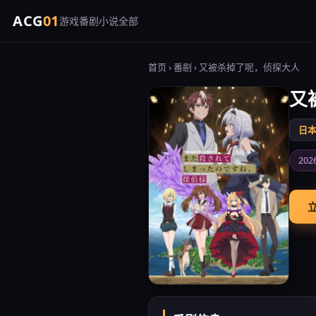
ACG
01
游戏
番剧
小说
全部
首页
›
番剧
› 又被杀掉了呢，侦探大人
又
日
20