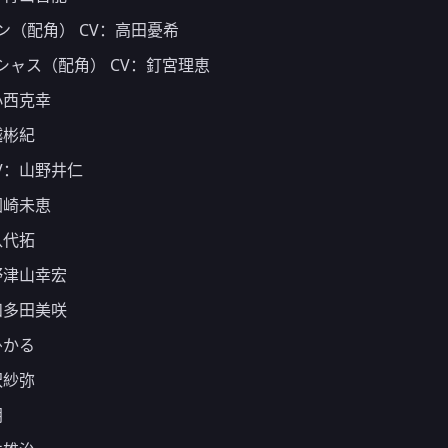
（配角） CV：高田憂希
ャス（配角） CV：釘宮理恵
小西克幸
越彬紀
V：山野井仁
園崎未恵
八代拓
野津山幸宏
和多田美咲
ひかる
沢紗弥
朗