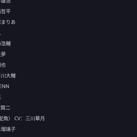
井雄治
西哲平
保まりあ
八
海浩輔
大夢
翔也
平川大輔
ENN
花
田賢二
角） CV：三川華月
木瑠璃子