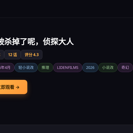
被杀掉了呢，侦探大人
本
12 话
评分 4.3
26年4月
轻小说改
推理
LIDENFILMS
2026
小说改
奇幻
立即观看 →