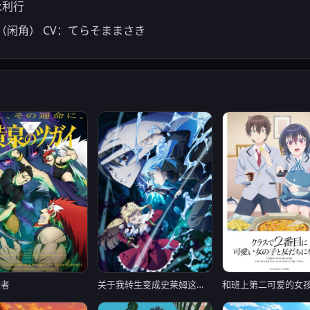
永利行
闲角） CV：てらそままさき
使者
关于我转生变成史莱姆这档事 第四季