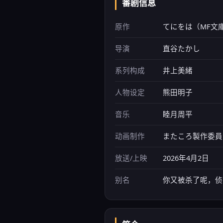
番剧信息
原作
てにをは（MF文庫
导演
直谷たかし
系列构成
井上美緒
人物设定
熊田明子
音乐
睦月周平
动画制作
またころ製作委員会
放送/上映
2026年4月2日
别名
你又被杀了呢，侦探大人、Ma