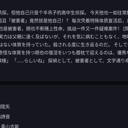
侦探，但他自己只是个半吊子的高中生侦探。 今天他也一如往常
而且「被害者」竟然就是他自己！？ 每次凭着特殊体质复活后，
也是被害者，朔也不断赌上性命，挑战一件又一件疑难案件！ [简
の実力は父親に遠く及ばないが、それを気に病むこともなく、地
にはない体質を持っていた。殺される度に生き返るのだ。 そし
 奇怪な体質を持つ朔也の復活をいつも膝枕で迎えるのは、優秀
様」 「……らしいね」 探偵として、被害者として、文字通り
田陸矢
山詩音
：青山吉能