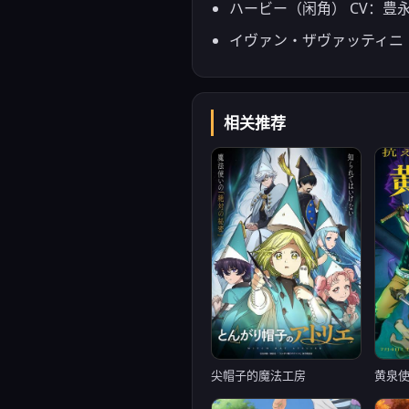
ハービー（闲角） CV：豊
イヴァン・ザヴァッティニ（
相关推荐
尖帽子的魔法工房
黄泉