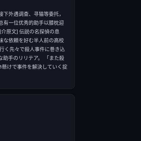
接下外遇调查、寻猫等委托，
总有一位优秀的助手以膝枕迎
介原文] 伝説の名探偵の息
味な依頼を好む半人前の高校
て行く先々で殺人事件に巻き込
な助手のリリテア。 「また殺
命懸けで事件を解決していく掟