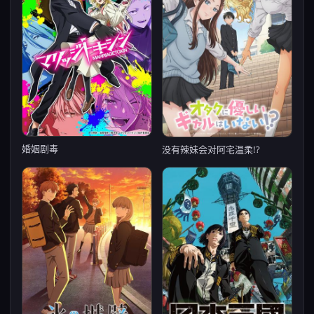
婚姻剧毒
没有辣妹会对阿宅温柔!?