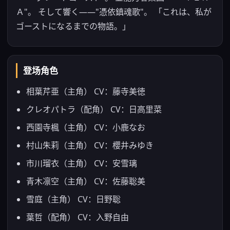
Ａ"。 そして響く――"憑依鎮魂歌"。 「これは、私が
ゴーストになるまでの物語。」
登场角色
相葉芹亜（主角） CV：藤寺美徳
クレオパトラ（配角） CV：日高里菜
西園寺楓（主角） CV：小鹿なお
村山朱莉（主角） CV：櫻井みゆき
市川瑠衣（主角） CV：安雪璃
青木凛空（主角） CV：佐藤聡美
雪庭（主角） CV：日野聡
葉哲（配角） CV：入野自由