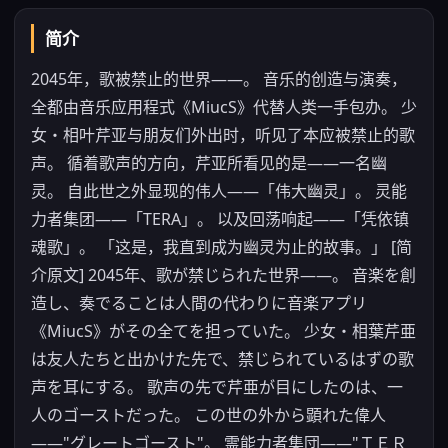
简介
2045年，歌被禁止的世界――。 音乐的创造与演奏，
全都由音乐应用程式《MiucS》代替人类一手包办。 少
女・相叶芹亚与朋友们外出时，听见了本应被禁止的歌
声。 循着歌声的方向，芹亚所看见的是——一名幽
灵。 自此世之外显现的伟人――「伟大幽灵」。 灵能
力者集团――「TERA」。 以及回荡响起――「凭依镇
魂歌」。 「这是，我直到成为幽灵为止的故事。」 [简
介原文] 2045年、歌が禁じられた世界――。 音楽を創
造し、奏でることは人間の代わりに音楽アプリ
《MiucS》がその全てを担っていた。 少女・相葉芹亜
は友人たちと出かけた先で、禁じられているはずの歌
声を耳にする。 歌声の先で芹亜が目にしたのは、一
人のゴーストだった。 この世の外から顕れた偉人
――"グレートゴースト"。 霊能力者集団――"ＴＥＲ