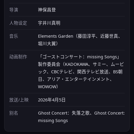
导演
神保昌登
人物设定
宇井川真明
音乐
Elements Garden（藤田淳平、近藤世真、
堀川大翼）
动画制作
「ゴーストコンサート：missing Songs」
製作委員会（KADOKAWA、サミー、ムービ
ック、CBCテレビ、関西テレビ放送、BS朝
日、アリア・エンターテインメント、
WOWOW）
放送/上映
2026年4月5日
别名
Ghost Concert：失落之歌、Ghost Concert:
missing Songs