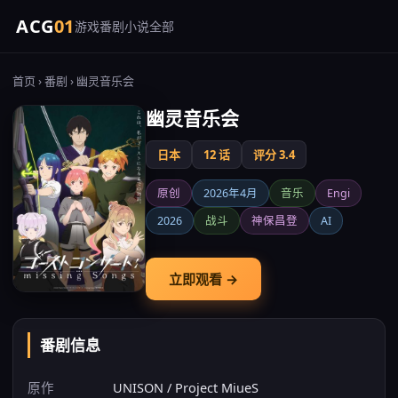
ACG
01
游戏
番剧
小说
全部
首页
›
番剧
› 幽灵音乐会
幽灵音乐会
日本
12 话
评分 3.4
原创
2026年4月
音乐
Engi
2026
战斗
神保昌登
AI
立即观看 →
番剧信息
原作
UNISON / Project MiueS