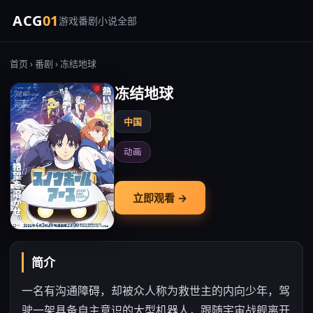
ACG
01
游戏
番剧
小说
全部
首页
›
番剧
› 冻结地球
冻结地球
中国
动画
立即观看 →
简介
一名有沟通障碍，却被众人称为救世主的内向少年，驾
驶一架具备自主意识的大型机器人，跟随宇宙战舰离开