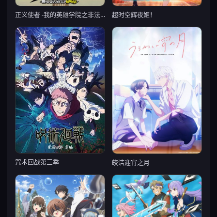
超时空辉夜姬！
正义使者 -我的英雄学院之非法英雄- 第二季
咒术回战第三季
皎洁迎宵之月