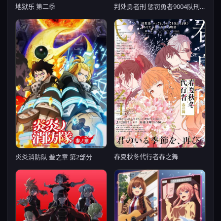
判处勇者刑 惩罚勇者9004队刑务纪录
地狱乐 第二季
春夏秋冬代行者春之舞
炎炎消防队 叁之章 第2部分