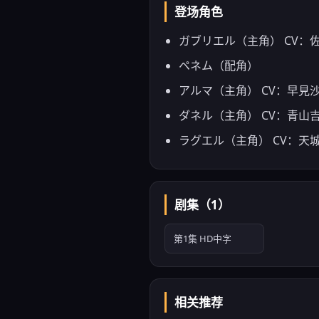
登场角色
ガブリエル（主角） CV：
ペネム（配角）
アルマ（主角） CV：早見
ダネル（主角） CV：青山
ラグエル（主角） CV：天
剧集（1）
第1集 HD中字
相关推荐