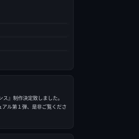
ンス』制作決定致しました。
ュアル第１弾、是非ご覧くださ