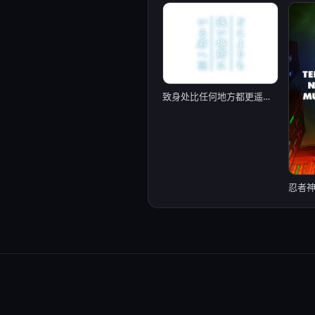
致身处比任何地方都更遥远的你
忍者神