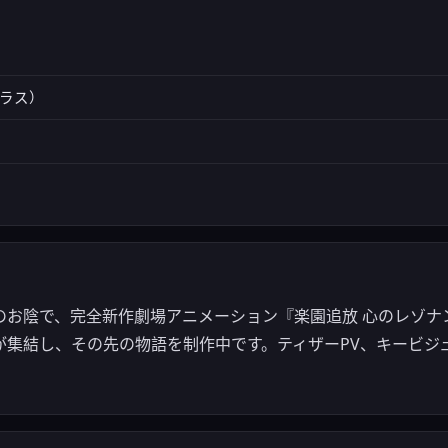
ラス）
のお陰で、完全新作劇場アニメーション『楽園追放 心のレゾナ
が集結し、その先の物語を制作中です。ティザーPV、キービジ