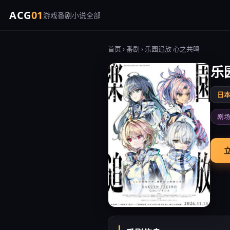
ACG
01
游戏
番剧
小说
全部
首页
›
番剧
› 乐园追放 心之共鸣
乐
日
剧