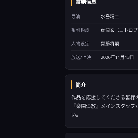
番剧信息
导演
水島精二
系列构成
虚淵玄（ニトロプ
人物设定
齋藤将嗣
放送/上映
2026年11月13日
简介
作品を応援してくださる皆様
『楽園追放』メインスタッフ
い。