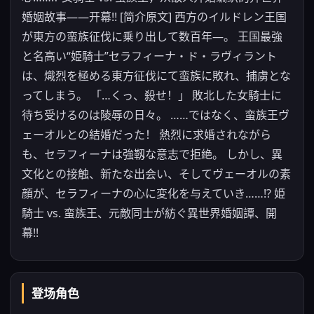
婚姻故事——开幕!! [简介原文] 西方のイルドレン王国
が東方の蛮族征伐に乗り出して数百年―。 王国最強
と名高い“姫騎士”セラフィーナ・ド・ラヴィラント
は、熾烈を極める東方征伐にて蛮族に敗れ、捕虜とな
ってしまう。 「…くっ、殺せ！」 敗北した女騎士に
待ち受けるのは陵辱の日々。 ……ではなく、蛮族王ヴ
ェーオルとの結婚だった！ 熱烈に求婚されながら
も、セラフィーナは強靱な意志で拒絶。 しかし、異
文化との接触、新たな出会い、そしてヴェーオルの素
顔が、セラフィーナの心に変化を与えていき……!? 姫
騎士 vs. 蛮族王、元敵同士が紡ぐ異世界婚姻譚、開
幕!!
登场角色