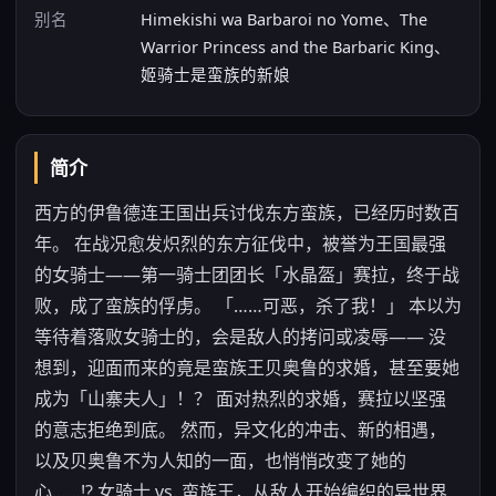
别名
Himekishi wa Barbaroi no Yome、The
Warrior Princess and the Barbaric King、
姬骑士是蛮族的新娘
简介
西方的伊鲁德连王国出兵讨伐东方蛮族，已经历时数百
年。 在战况愈发炽烈的东方征伐中，被誉为王国最强
的女骑士——第一骑士团团长「水晶盔」赛拉，终于战
败，成了蛮族的俘虏。 「……可恶，杀了我！」 本以为
等待着落败女骑士的，会是敌人的拷问或凌辱—— 没
想到，迎面而来的竟是蛮族王贝奥鲁的求婚，甚至要她
成为「山寨夫人」！？ 面对热烈的求婚，赛拉以坚强
的意志拒绝到底。 然而，异文化的冲击、新的相遇，
以及贝奥鲁不为人知的一面，也悄悄改变了她的
心……!? 女骑士 vs. 蛮族王，从敌人开始编织的异世界