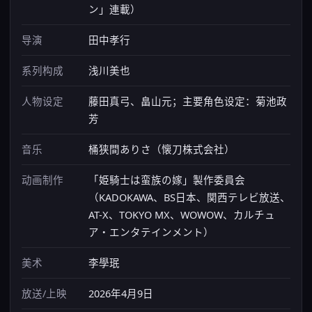
ン」連載）
导演
田中孝行
系列构成
浅川美也
人物设定
藤田真弓、畠山元；主要角色设定：菊池政
芳
音乐
桶狭間ありさ（懐刀株式会社）
动画制作
「姫騎士は蛮族の嫁」製作委員会
（KADOKAWA、BS日本、関西テレビ放送、
AT-X、TOKYO MX、WOWOW、カルチュ
ア・エンタテインメント）
美术
李學珉
放送/上映
2026年4月9日