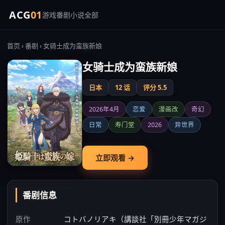
ACG
01
游戏
番剧
小说
全部
首页
›
番剧
› 女骑士成为蛮族新娘
女骑士成为蛮族新娘
日本
12 话
评分 5.5
2026年4月
恋爱
漫画改
奇幻
日常
寿门堂
2026
异世界
立即观看 →
番剧信息
原作
コトバノリアキ（講談社「別冊少年マガジ