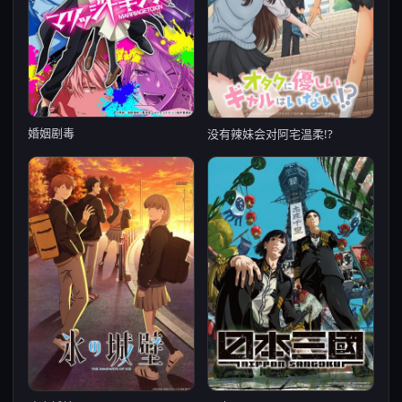
婚姻剧毒
没有辣妹会对阿宅温柔!?