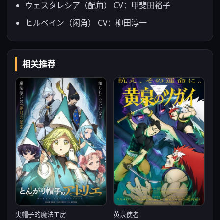
ウェスタレシア（配角） CV：甲斐田裕子
ヒルベイン（闲角） CV：柳田淳一
相关推荐
尖帽子的魔法工房
黄泉使者